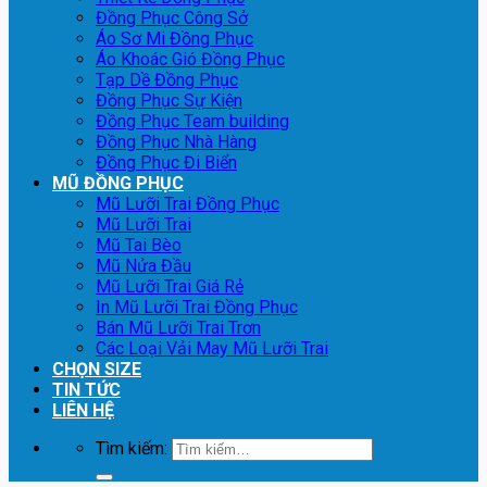
Đồng Phục Công Sở
Áo Sơ Mi Đồng Phục
Áo Khoác Gió Đồng Phục
Tạp Dề Đồng Phục
Đồng Phục Sự Kiện
Đồng Phục Team building
Đồng Phục Nhà Hàng
Đồng Phục Đi Biển
MŨ ĐỒNG PHỤC
Mũ Lưỡi Trai Đồng Phục
Mũ Lưỡi Trai
Mũ Tai Bèo
Mũ Nửa Đầu
Mũ Lưỡi Trai Giá Rẻ
In Mũ Lưỡi Trai Đồng Phục
Bán Mũ Lưỡi Trai Trơn
Các Loại Vải May Mũ Lưỡi Trai
CHỌN SIZE
TIN TỨC
LIÊN HỆ
Tìm kiếm: