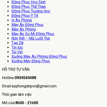
Đồng Phục Học Sinh
Đồng Phục Thể Thao
Đồng Phục Trường Học
Đồng Phục Y Tế
In Áo Phông
May Áo Đồng Phục
May Áo Phông
May Áo Sơ Mi Đồng Phục
Nón Kết – Mũ Lưỡi Trai
Tạp Dề
Tin tức
Túi Vải
Xưởng May Áo Phông Đồng Phục
Xưởng May Đồng Phục
HỖ TRỢ TƯ VẤN
Hotline:
0934540488
Email:aophongdepvn@gmail.com
Thời gian làm việc
Mở cửa:
8h00 - 21h00