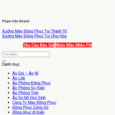
Phạm Văn Khanh
Xưởng May Đồng Phục Tại Thanh Trì
Xưởng May Đồng Phục Tại Ứng Hòa
Yêu Cầu Báo Giá
Nhận Mẫu Miễn Phí
Danh mục
Áo Gió – Áo Nỉ
Áo Lớp
Áo Phông Đồng Phục
Áo Phông Sự Kiện
Áo Phông Trơn
Áo Sơ Mi Học Sinh
Công Ty May Đồng Phục
Đồng Phục Công Sở
đồng phục đi biển