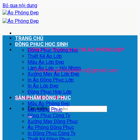
Bỏ qua nội dung
TRANG CHỦ
ĐỒNG PHỤC HỌC SINH
CÔNG TY TNHH SX & TM ÁO PHÔNG ĐẸP
Đồng Phục Trường Học
Thiết Kế Áo Lớp
Mẫu Áo Lớp Đẹp
Làm Áo Lớp – Hội Nhóm
Email:aophongdepvn@gmail.com
Xưởng May Áo Lớp Đẹp
In Áo Đồng Phục Lớp
In Áo Lớp Đẹp
Đồng Phục Họp Lớp
Hotline:
09345 404 88
SẢN PHẨM ĐỒNG PHỤC
Mẫu Áo Phông Đẹp
Tìm kiếm:
May Đồng Phục
Đồng Phục Công Ty
Xưởng May Đồng Phục
Áo Phông Đồng Phục
In Đồng Phục Công Ty
Thiết Kế Đồng Phục