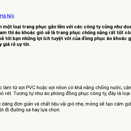
 Hà Nội
 một loại trang phục gắn liền với các công ty cũng như do
m thì áo khoác gió sẽ là trang phục chống nắng rất tốt còn 
ẻ tới bạn những lợi ích tuyệt vời của đồng phục áo khoác g
giá rẻ uy tín.
ợc làm từ sợi PVC hoặc sợi nilon có khả năng chống nước, c
ió rét. Tương tự như áo phông đồng phục công ty, đây là loại
ểu dáng đơn giản và chất liệu vải gió nhẹ, mỏng sẽ tạo cảm 
i đi đường xa hay lựa chọn.