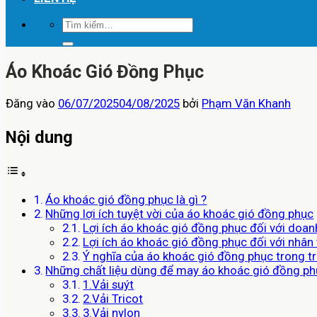
Tìm
kiếm:
Áo Khoác Gió Đồng Phục
Đăng vào
06/07/2025
04/08/2025
bởi
Phạm Văn Khanh
Nội dung
Áo khoác gió đồng phục là gì ?
Những lợi ích tuyệt vời của áo khoác gió đồng phục
Lợi ích áo khoác gió đồng phục đối với doan
Lợi ích áo khoác gió đồng phục đối với nhân 
Ý nghĩa của áo khoác gió đồng phục trong t
Những chất liệu dùng để may áo khoác gió đồng p
1.Vải suýt
2.Vải Tricot
3.Vải nylon