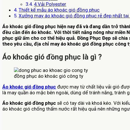
4.Vải Polyester
Thiết kế mẫu áo khoác gió đồng phục
Xưởng may áo khoác gió đồng phục rẻ đẹp nhất tại
Áo khoác gió đồng phục hiện nay đã và đang dần trở thành
đều cần đến áo khoác. Với thời tiết nắng nóng như miền Na
phục giữ ấm cho cơ thể hiệu quả. Đồng Phục Đẹp sẽ chia s
theo yêu cầu, địa chỉ may áo khoác gió đồng phục công ty 
Áo khoác gió đồng phục là gì ?
đồng phục áo khoác gió công ty
Áo khoác gió đồng phục
được may từ chất liệu vải gió đư
là may quần áo mặc bên ngoài, dùng dể tránh nắng, tránh g
Áo khoác gió đồng phục
sẽ có tay dài và khoá kéo. Với ki
áo khoác gió chống thấm nước rất hiệu quả nên những ngườ