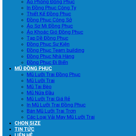
Áo Phông Đồng Phục
In Đồng Phục Công Ty
Thiết Kế Đồng Phục
Đồng Phục Công Sở
Áo Sơ Mi Đồng Phục
Áo Khoác Gió Đồng Phục
Tạp Dề Đồng Phục
Đồng Phục Sự Kiện
Đồng Phục Team building
Đồng Phục Nhà Hàng
Đồng Phục Đi Biển
MŨ ĐỒNG PHỤC
Mũ Lưỡi Trai Đồng Phục
Mũ Lưỡi Trai
Mũ Tai Bèo
Mũ Nửa Đầu
Mũ Lưỡi Trai Giá Rẻ
In Mũ Lưỡi Trai Đồng Phục
Bán Mũ Lưỡi Trai Trơn
Các Loại Vải May Mũ Lưỡi Trai
CHỌN SIZE
TIN TỨC
LIÊN HỆ