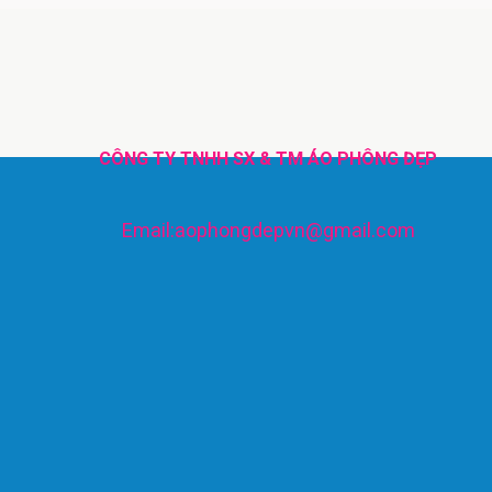
CÔNG TY TNHH SX & TM ÁO PHÔNG ĐẸP
Email:aophongdepvn@gmail.com