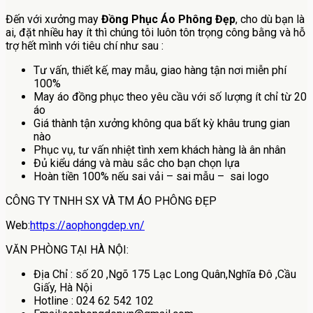
Đến với xưởng may
Đồng Phục Áo Phông Đẹp
, cho dù bạn là
ai, đặt nhiều hay ít thì chúng tôi luôn tôn trọng công bằng và hỗ
trợ hết mình với tiêu chí như sau :
Tư vấn, thiết kế, may mẫu, giao hàng tận nơi miễn phí
100%
May áo đồng phục theo yêu cầu với số lượng ít chỉ từ 20
áo
Giá thành tận xưởng không qua bất kỳ khâu trung gian
nào
Phục vụ, tư vấn nhiệt tình xem khách hàng là ân nhân
Đủ kiểu dáng và màu sắc cho bạn chọn lựa
Hoàn tiền 100% nếu sai vải – sai mẫu – sai logo
CÔNG TY TNHH SX VÀ TM ÁO PHÔNG ĐẸP
Web:
https://aophongdep.vn/
VĂN PHÒNG TẠI HÀ NỘI:
Địa Chỉ : số 20 ,Ngõ 175 Lạc Long Quân,Nghĩa Đô ,Cầu
Giấy, Hà Nội
Hotline : 024 62 542 102