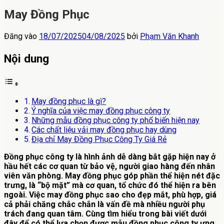
May Đồng Phục
Đăng vào
18/07/2025
04/08/2025
bởi
Phạm Văn Khanh
Nội dung
May đồng phục là gì?
Ý nghĩa của việc may đồng phục công ty
Những mẫu đồng phục công ty phổ biến hiện nay
Các chất liệu vải may đồng phục hay dùng
Địa chỉ May Đồng Phục Công Ty Giá Rẻ
Đồng phục công ty
là hình ảnh dễ dàng bắt gặp hiện nay ở
hầu hết các cơ quan từ bảo vệ, người giao hàng đến nhân
viên văn phòng. May đồng phục góp phần thể hiện nét đặc
trưng, là “bộ mặt” mà cơ quan, tổ chức đó thể hiện ra bên
ngoài. Việc may đồng phục sao cho đẹp mắt, phù hợp, giá
cả phải chăng chắc chắn là vấn đề mà nhiều người phụ
trách đang quan tâm. Cùng tìm hiểu trong bài viết dưới
đây để có thể lựa chọn được mẫu
đồng phục công ty
ưng