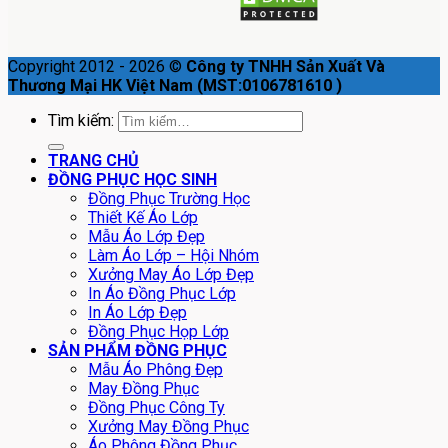
Copyright 2012 - 2026 ©
Công ty TNHH Sản Xuất Và
Thương Mại HK Việt Nam (MST:0106781610 )
Tìm kiếm:
TRANG CHỦ
ĐỒNG PHỤC HỌC SINH
Đồng Phục Trường Học
Thiết Kế Áo Lớp
Mẫu Áo Lớp Đẹp
Làm Áo Lớp – Hội Nhóm
Xưởng May Áo Lớp Đẹp
In Áo Đồng Phục Lớp
In Áo Lớp Đẹp
Đồng Phục Họp Lớp
SẢN PHẨM ĐỒNG PHỤC
Mẫu Áo Phông Đẹp
May Đồng Phục
Đồng Phục Công Ty
Xưởng May Đồng Phục
Áo Phông Đồng Phục