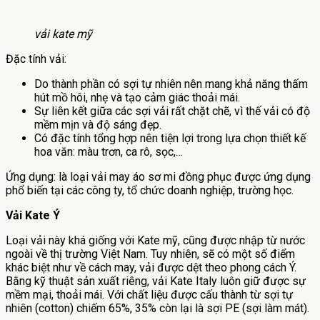
vải kate mỹ
Đặc tính vải:
Do thành phần có sợi tự nhiên nên mang khả năng thấm
hút mồ hôi, nhẹ và tạo cảm giác thoải mái.
Sự liên kết giữa các sợi vải rất chặt chẽ, vì thế vải có độ
mềm mịn và độ sáng đẹp.
Có đặc tính tổng hợp nên tiện lợi trong lựa chọn thiết kế
hoa văn: màu trơn, ca rô, sọc,…
Ứng dụng: là loại vải may áo sơ mi đồng phục được ứng dụng
phổ biến tại các công ty, tổ chức doanh nghiệp, trường học.
Vải Kate Ý
Loại vải này khá giống với Kate mỹ, cũng được nhập từ nước
ngoài về thị trường Việt Nam. Tuy nhiên, sẽ có một số điểm
khác biệt như về cách may, vải được dệt theo phong cách Ý.
Bằng kỹ thuật sản xuất riêng, vải Kate Italy luôn giữ được sự
mềm mại, thoải mái. Với chất liệu được cấu thành từ sợi tự
nhiên (cotton) chiếm 65%, 35% còn lại là sợi PE (sợi làm mát).