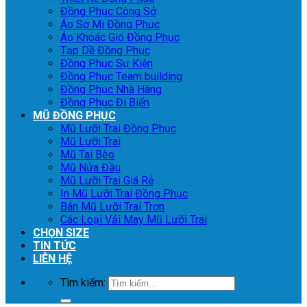
Đồng Phục Công Sở
Áo Sơ Mi Đồng Phục
Áo Khoác Gió Đồng Phục
Tạp Dề Đồng Phục
Đồng Phục Sự Kiện
Đồng Phục Team building
Đồng Phục Nhà Hàng
Đồng Phục Đi Biển
MŨ ĐỒNG PHỤC
Mũ Lưỡi Trai Đồng Phục
Mũ Lưỡi Trai
Mũ Tai Bèo
Mũ Nửa Đầu
Mũ Lưỡi Trai Giá Rẻ
In Mũ Lưỡi Trai Đồng Phục
Bán Mũ Lưỡi Trai Trơn
Các Loại Vải May Mũ Lưỡi Trai
CHỌN SIZE
TIN TỨC
LIÊN HỆ
Tìm kiếm: