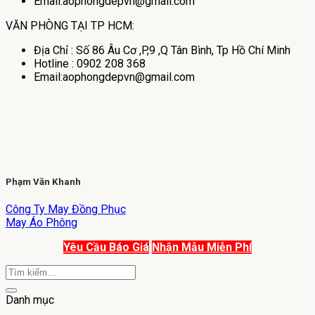
Email:aophongdepvn@gmail.com
VĂN PHÒNG TẠI TP HCM:
Địa Chỉ : Số 86 Âu Cơ ,P,9 ,Q Tân Bình, Tp Hồ Chí Minh
Hotline : 0902 208 368
Email:aophongdepvn@gmail.com
Phạm Văn Khanh
Công Ty May Đồng Phục
May Áo Phông
Yêu Cầu Báo Giá
Nhận Mẫu Miễn Phí
Danh mục