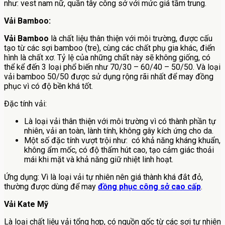
như: vest nam nữ, quần tây công sở với mức giá tầm trung.
Vải Bamboo:
Vải Bamboo
là chất liệu thân thiện với môi trường, được cấu
tạo từ các sợi bamboo (tre), cùng các chất phụ gia khác, điển
hình là chất xơ. Tỷ lệ của những chất này sẽ không giống, có
thể kể đến 3 loại phổ biến như 70/30 – 60/40 – 50/50. Và loại
vải bamboo 50/50 được sử dụng rộng rãi nhất để may đồng
phục vì có độ bền khá tốt.
Đặc tính vải:
Là loại vải thân thiện với môi trường vì có thành phần tự
nhiên, vải an toàn, lành tính, không gây kích ứng cho da.
Một số đặc tính vượt trội như: có khả năng kháng khuẩn,
không ẩm mốc, có độ thấm hút cao, tạo cảm giác thoải
mái khi mặt và khả năng giữ nhiệt linh hoạt.
Ứng dụng: Vì là loại vải tự nhiên nên giá thành khá đắt đỏ,
thường được dùng để may
đồng phục công sở cao cấp
.
Vải Kate Mỹ
Là loại chất liệu vải tổng hợp, có nguồn gốc từ các sợi tự nhiên