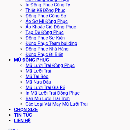
In Đồng Phục Công Ty
Thiết Kế Đồng Phục
Đồng Phục Công Sở
Áo Sơ Mi Đồng Phục
Áo Khoác Gió Đồng Phục
Tạp Dề Đồng Phục
Đồng Phục Sự Kiện
Đồng Phục Team building
Đồng Phục Nhà Hàng
Đồng Phục Đi Biển
MŨ ĐỒNG PHỤC
Mũ Lưỡi Trai Đồng Phục
Mũ Lưỡi Trai
Mũ Tai Bèo
Mũ Nửa Đầu
Mũ Lưỡi Trai Giá Rẻ
In Mũ Lưỡi Trai Đồng Phục
Bán Mũ Lưỡi Trai Trơn
Các Loại Vải May Mũ Lưỡi Trai
CHỌN SIZE
TIN TỨC
LIÊN HỆ