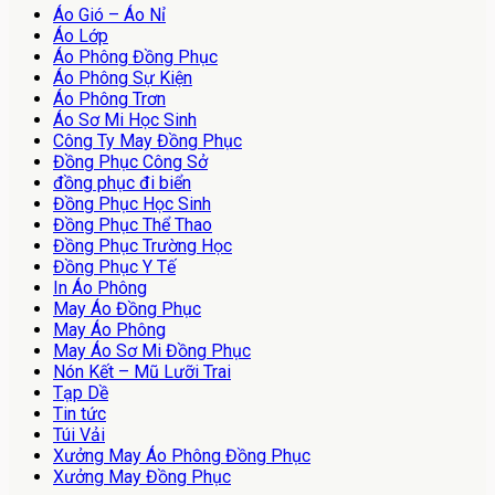
Áo Gió – Áo Nỉ
Áo Lớp
Áo Phông Đồng Phục
Áo Phông Sự Kiện
Áo Phông Trơn
Áo Sơ Mi Học Sinh
Công Ty May Đồng Phục
Đồng Phục Công Sở
đồng phục đi biển
Đồng Phục Học Sinh
Đồng Phục Thể Thao
Đồng Phục Trường Học
Đồng Phục Y Tế
In Áo Phông
May Áo Đồng Phục
May Áo Phông
May Áo Sơ Mi Đồng Phục
Nón Kết – Mũ Lưỡi Trai
Tạp Dề
Tin tức
Túi Vải
Xưởng May Áo Phông Đồng Phục
Xưởng May Đồng Phục