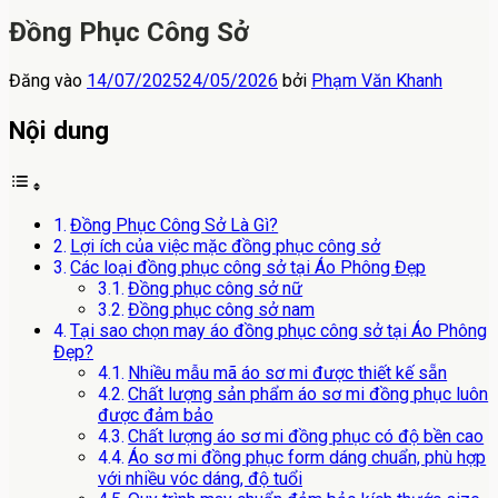
Đồng Phục Công Sở
Đăng vào
14/07/2025
24/05/2026
bởi
Phạm Văn Khanh
Nội dung
Đồng Phục Công Sở Là Gì?
Lợi ích của việc mặc đồng phục công sở
Các loại đồng phục công sở tại Áo Phông Đẹp
Đồng phục công sở nữ
Đồng phục công sở nam
Tại sao chọn may áo đồng phục công sở tại Áo Phông
Đẹp?
Nhiều mẫu mã áo sơ mi được thiết kế sẵn
Chất lượng sản phẩm áo sơ mi đồng phục luôn
được đảm bảo
Chất lượng áo sơ mi đồng phục có độ bền cao
Áo sơ mi đồng phục form dáng chuẩn, phù hợp
với nhiều vóc dáng, độ tuổi