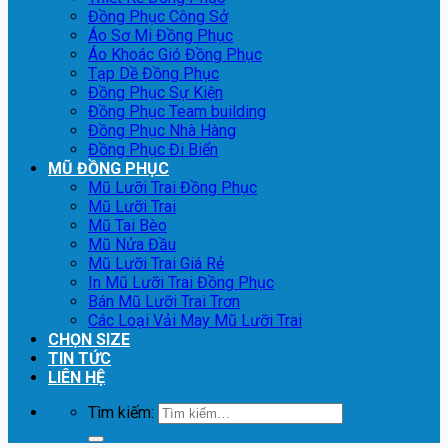
Đồng Phục Công Sở
Áo Sơ Mi Đồng Phục
Áo Khoác Gió Đồng Phục
Tạp Dề Đồng Phục
Đồng Phục Sự Kiện
Đồng Phục Team building
Đồng Phục Nhà Hàng
Đồng Phục Đi Biển
MŨ ĐỒNG PHỤC
Mũ Lưỡi Trai Đồng Phục
Mũ Lưỡi Trai
Mũ Tai Bèo
Mũ Nửa Đầu
Mũ Lưỡi Trai Giá Rẻ
In Mũ Lưỡi Trai Đồng Phục
Bán Mũ Lưỡi Trai Trơn
Các Loại Vải May Mũ Lưỡi Trai
CHỌN SIZE
TIN TỨC
LIÊN HỆ
Tìm kiếm: