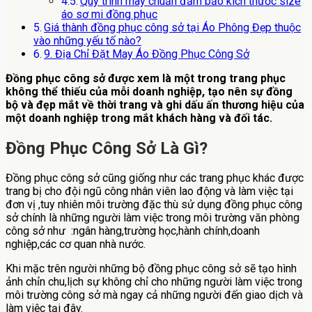
Quy trình may chuẩn đảm bảo kích thước size
áo sơ mi đồng phục
Giá thành đồng phục công sở tại Áo Phông Đẹp thuộc
vào những yếu tố nào?
9. Địa Chỉ Đặt May Áo Đồng Phục Công Sở
Đồng phục công sở được xem là một trong trang phục
không thể thiếu của mỗi doanh nghiệp, tạo nên sự đồng
bộ và đẹp mắt về thời trang và ghi dấu ấn thương hiệu của
một doanh nghiệp trong mắt khách hàng và đối tác.
Đồng Phục Công Sở Là Gì?
Đồng phục công sở cũng giống như các trang phục khác được
trang bị cho đội ngũ công nhân viên lao động và làm việc tại
đơn vị ,tuy nhiên môi trường đặc thù sử dụng đồng phục công
sở chính là những người làm việc trong môi trường văn phòng
công sở như :ngân hàng,trường học,hành chính,doanh
nghiệp,các cơ quan nhà nước.
Khi mặc trên người những bộ đồng phục công sở sẽ tạo hình
ảnh chỉn chu,lịch sự không chỉ cho những người làm việc trong
môi trường công sở mà ngay cả những người đến giao dịch và
làm việc tại đây.