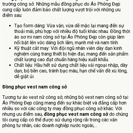
trường công sở. Những mẫu đồng phục do Áo Phông Đẹp
cung cấp luôn đảm bảo chất lượng vượt trội với những ưu
điểm sau:
Tạo form dáng: Vừa vặn, vừa dễ mặc lại mang đến sự
thoải mái, phù hợp với nhiều độ tuổi khác nhau. Đồng thời
áo sơ mi nam công sở tại Áo Phông Đẹp còn giúp làm
nổi bật lên vóc dáng lịch lãm, mạnh mẽ và nam tính.
Kỹ thuật cắt may: Với đội ngũ nhân viên dày dạn kinh
nghiệm cùng trang thiết bị hiện đại, mang đến sản phẩm
chất lượng cao đạt chuẩn hàng hiệu xuất khẩu.
Chất liệu: Hầu hết sử dụng chất liệu vải ngoại nhập, dày
dạn, bộ bền cao, tránh bạc màu, hạn chế vấn đề xù lông,
dễ giặt ủi.
Đồng phục vest nam công sở
Tương tư áo vest nữ công sở, những bộ vest nam công sở tại
Áo Phông Đẹp cũng mang đến sự khác biệt và đẳng cấp hơn
nhiều so với các công ty may đồng phục công sở khác. Với
nhưng ưu điểm sau,
đồng phục vest nam công sở
do chúng
tôi cung cấp có thể được sử dụng rộng rãi trong các văn
phòng tư nhân, các doanh nghiệp nước ngoài,…