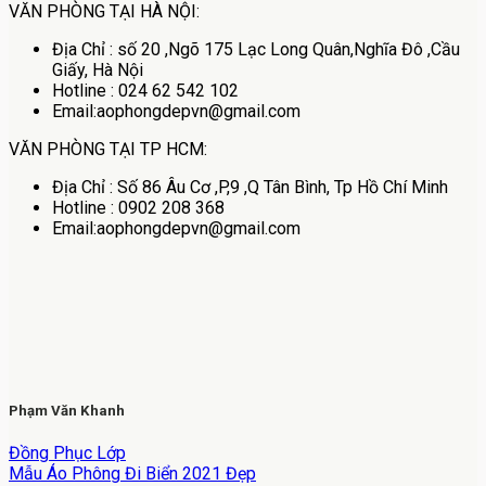
VĂN PHÒNG TẠI HÀ NỘI:
Địa Chỉ : số 20 ,Ngõ 175 Lạc Long Quân,Nghĩa Đô ,Cầu
Giấy, Hà Nội
Hotline : 024 62 542 102
Email:aophongdepvn@gmail.com
VĂN PHÒNG TẠI TP HCM:
Địa Chỉ : Số 86 Âu Cơ ,P,9 ,Q Tân Bình, Tp Hồ Chí Minh
Hotline : 0902 208 368
Email:aophongdepvn@gmail.com
Phạm Văn Khanh
Đồng Phục Lớp
Mẫu Áo Phông Đi Biển 2021 Đẹp