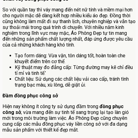
So với quần tay thì váy mang đến nét nữ tính và mềm mại hơn
cho người mặc dễ dàng kết hợp nhiều kiểu áo đẹp. Đồng thời
cũng không làm mất đi sự thanh lịch, chuyên nghiệp và vẫn tạo
sự thoải mái trong quá trình di chuyển. Với nhiều năm kinh
nghiệm trong lĩnh vực may mặc, Áo Phông Đẹp tự tin mang
đến những sản phẩm chất lượng nhất, đáp ứng được yêu cầu
của cả những khách hàng khó tính.
Tạo form dáng: Vừa vặn, tôn dáng tốt, hoàn toàn che
khuyết điểm trên cơ thể.
Kỹ thuật may đo đẳng cấp: Từng đường may kẽ chỉ đều
tỉ mỉ và tinh tế.’
Chất liệu: Sử dụng các chất liệu vải cao cấp, tránh tình
trạng bạc màu, xù lông, dễ giặt ủi.
Đầm đồng phục công sở
Hiện nay không ít công ty sử dụng đầm trong
đồng phục
công sở
, vừa mang đến sự tinh tế sang trọng lại tạo làn gió
mới trong môi trường làm việc. Áo Phông Đẹp cũng chuyên
cung cấp các mẫu đồng phục váy liền công sở với đa dạng
mẫu sản phẩm với thiết kế đẹp mắt.