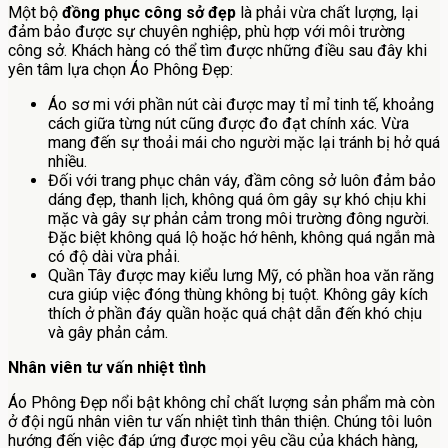
Một bộ
đồng phục công sở đẹp
là phải vừa chất lượng, lại
đảm bảo được sự chuyên nghiệp, phù hợp với môi trường
công sở. Khách hàng có thể tìm được những điều sau đây khi
yên tâm lựa chọn Áo Phông Đẹp:
Áo sơ mi với phần nút cài được may tỉ mỉ tinh tế, khoảng
cách giữa từng nút cũng được đo đạt chính xác. Vừa
mang đến sự thoải mái cho người mặc lại tránh bị hở quá
nhiều.
Đối với trang phục chân váy, đầm công sở luôn đảm bảo
dáng đẹp, thanh lịch, không quá ôm gây sự khó chịu khi
mặc và gây sự phản cảm trong môi trường đông người.
Đặc biệt không quá lộ hoặc hớ hênh, không quá ngắn mà
có độ dài vừa phải.
Quần Tây được may kiểu lưng Mỹ, có phần hoa văn răng
cưa giúp việc đóng thùng không bị tuột. Không gây kích
thích ở phần đáy quần hoặc quá chật dẫn đến khó chịu
và gây phản cảm.
Nhân viên tư vấn nhiệt tình
Áo Phông Đẹp nổi bật không chỉ chất lượng sản phẩm mà còn
ở đội ngũ nhân viên tư vấn nhiệt tình thân thiện. Chúng tôi luôn
hướng đến việc đáp ứng được mọi yêu cầu của khách hàng,