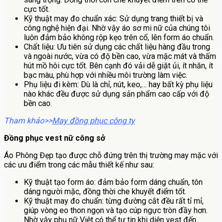
cực tốt.
Kỹ thuật may đo chuẩn xác: Sử dụng trang thiết bị và
công nghệ hiện đại. Nhờ vậy áo sơ mi nữ của chúng tôi
luôn đảm bảo không rộp kẹo trên cổ, lên form áo chuẩn.
Chất liệu: Ưu tiên sử dụng các chất liệu hàng đầu trong
và ngoài nước, vừa có độ bền cao, vừa mặc mát và thấm
hút mồ hôi cực tốt. Bên cạnh đó vải dễ giặt ủi, ít nhăn, ít
bạc màu, phù hợp với nhiều môi trường làm việc.
Phụ liệu đi kèm: Dù là chỉ, nút, keo,… hay bất kỳ phụ liệu
nào khác đều được sử dụng sản phẩm cao cấp với độ
bền cao.
Tham khảo>>
May đồng phục công ty
Đồng phục vest nữ công sở
Áo Phông Đẹp tạo được chỗ đứng trên thị trường may mặc với
các ưu điểm trong các mẫu thiết kế như sau:
Kỹ thuật tạo form áo: đảm bảo form dáng chuẩn, tôn
dáng người mặc, đồng thời che khuyết điểm tốt.
Kỹ thuật may đo chuẩn: từng đường cắt đều rất tỉ mỉ,
giúp vòng eo thon ngọn và tạo cúp ngực tròn đầy hơn.
Nhờ vậy phụ nữ Việt có thể tự tin khi diện vest đến