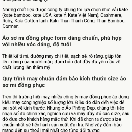
Những chất liệu được công ty chúng tôi lựa chọn như: vải kate
(kate bamboo, kate USA, kate Ý, Kate Việt Nam); Cashmere,
Ruby, Kaki Cotton lạnh, Kaki Thun Thành Công; Thun Bamboo,
Dormer;…
Áo sơ mi đồng phục form dáng chuẩn, phù hợp
với nhiều vóc dáng, độ tuổi
Thiết kế tỉ mỉ, đường may chi tiết, sạch sẽ, rõ ràng, giúp tôn
lên dáng của người mặc, đảm bảo đạt đầy đủ yêu cầu về
chất lượng lẫn thẩm mỹ.
Quy trình may chuẩn đảm bảo kích thước size áo
sơ mi đồng phục
Trên thị trường hiện nay, nhiều công ty may đồng phục áp dụng
kiểu may công nghiệp số lượng lớn. Điều đó dẫn đến việc dễ
sai sót về kính thước. Nhưng ở Áo Phông Đẹp, chúng tôi tiếp
nhận số đo chính xác, nghiên cứu và may đầy đủ các size, sau
đó đưa cho khách hàng mặc thử. Khi đã chọn ra được size
chuẩn nhất sẽ tiến hành sản xuất đại trà. Nhờ vậy đảm bảo
mang đến sự thoải mái nhất cho từng đối tượng.