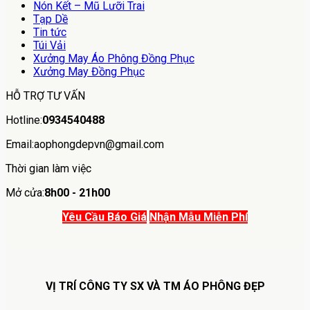
Nón Kết – Mũ Lưỡi Trai
Tạp Dề
Tin tức
Túi Vải
Xưởng May Áo Phông Đồng Phục
Xưởng May Đồng Phục
HỖ TRỢ TƯ VẤN
Hotline:
0934540488
Email:aophongdepvn@gmail.com
Thời gian làm việc
Mở cửa:
8h00 - 21h00
Yêu Cầu Báo Giá
Nhận Mẫu Miễn Phí
VỊ TRÍ CÔNG TY SX VÀ TM ÁO PHÔNG ĐẸP