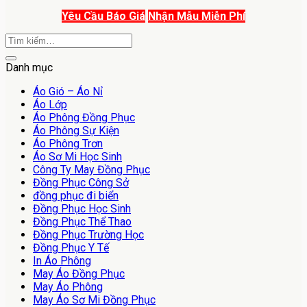
Yêu Cầu Báo Giá
Nhận Mẫu Miễn Phí
Danh mục
Áo Gió – Áo Nỉ
Áo Lớp
Áo Phông Đồng Phục
Áo Phông Sự Kiện
Áo Phông Trơn
Áo Sơ Mi Học Sinh
Công Ty May Đồng Phục
Đồng Phục Công Sở
đồng phục đi biển
Đồng Phục Học Sinh
Đồng Phục Thể Thao
Đồng Phục Trường Học
Đồng Phục Y Tế
In Áo Phông
May Áo Đồng Phục
May Áo Phông
May Áo Sơ Mi Đồng Phục