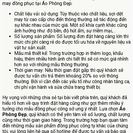
may đồng phục tại Áo Phông Đẹp:
Chất liệu vải sử dụng: Tùy thuộc vào chất liệu, sợi dệt
may từ cao cấp cho đến thông thường sẽ tác động đến
sự khác nhau của mức giá. Một số khía cạnh khác cũng
ảnh hưởng như: độ bền, độ hút ẩm, sự mềm mại,…
Số lượng sản phẩm: Số lượng đơn đặt hàng càng lớn thì
mức chi phí càng rẻ do được tối ưu hóa về nguyên liệu và
vật tư sản xuất.
Mẫu mã thiết kế: Trong trường hợp in thêm logo, khẩu
hiệu, thêm nhiều hình ảnh chi tiết thì sẽ có mức giá nhỉnh
hơn so với những mẫu thông thường.
Thời gian may: Nếu thời gian đặt gấp thì quý khách sẽ
được tư vấn chi trả thêm khoảng 20% so với thông
thường. Bởi vì cần đến các yếu tố như công nhân tăng ca,
chi phí vận hành và sửa chữa trang thiết bị.
Hy vọng với những chia sẻ tại bài viết phía trên, quý khách đã
hiểu rõ hơn về quy trình đặt hàng cũng như gợi thêm nhiều ý
tưởng cho mẫu đồng phục công sở ưng ý nhất. Lựa chọn
Áo
Phông Đẹp
, quý khách có thể yên tâm về số lượng, chất lượng
cũng như thời gian giao hàng. Trong trường hợp bạn quan tâm
đến những mẫu sản phẩm đồng phục công ty khác của chúng
tôi, vui lòng liên hệ qua số hotline để được tư vấn và báo giá