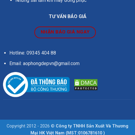
Những sai lầm khi may đồng phục
TƯ VẤN BÁO GIÁ
NHẬN BÁO GIÁ NGAY
Hotline: 09345 404 88
Email: aophongdepvn@gmail.com
Copyright 2012 - 2026 ©
Công ty TNHH Sản Xuất Và Thương
Mại HK Việt Nam (MST:0106781610 )