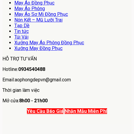
May Áo Đồng Phục
May Áo Phông
May Áo Sơ Mi Đồng Phục
Nón Kết – Mũ Lưỡi Trai
Tạp Dề
Tin tức
Túi Vải
Xưởng May Áo Phông Đồng Phục
Xưởng May Đồng Phục
HỖ TRỢ TƯ VẤN
Hotline:
0934540488
Email:aophongdepvn@gmail.com
Thời gian làm việc
Mở cửa:
8h00 - 21h00
Yêu Cầu Báo Giá
Nhận Mẫu Miễn Phí