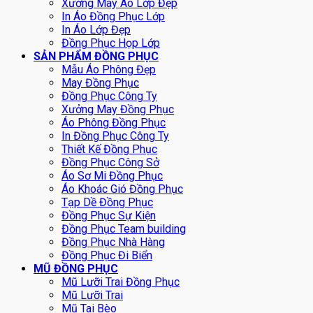
Xưởng May Áo Lớp Đẹp
In Áo Đồng Phục Lớp
In Áo Lớp Đẹp
Đồng Phục Họp Lớp
SẢN PHẨM ĐỒNG PHỤC
Mẫu Áo Phông Đẹp
May Đồng Phục
Đồng Phục Công Ty
Xưởng May Đồng Phục
Áo Phông Đồng Phục
In Đồng Phục Công Ty
Thiết Kế Đồng Phục
Đồng Phục Công Sở
Áo Sơ Mi Đồng Phục
Áo Khoác Gió Đồng Phục
Tạp Dề Đồng Phục
Đồng Phục Sự Kiện
Đồng Phục Team building
Đồng Phục Nhà Hàng
Đồng Phục Đi Biển
MŨ ĐỒNG PHỤC
Mũ Lưỡi Trai Đồng Phục
Mũ Lưỡi Trai
Mũ Tai Bèo