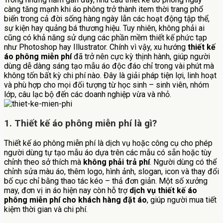
càng tăng mạnh khi áo phông trở thành item thời trang phổ
biến trong cả đời sống hàng ngày lẫn các hoạt động tập thể,
sự kiện hay quảng bá thương hiệu. Tuy nhiên, không phải ai
cũng có khả năng sử dụng các phần mềm thiết kế phức tạp
như Photoshop hay Illustrator. Chính vì vậy, xu hướng
thiết kế
áo phông miễn phí
đã trở nên cực kỳ thịnh hành, giúp người
dùng dễ dàng sáng tạo mẫu áo độc đáo chỉ trong vài phút mà
không tốn bất kỳ chi phí nào. Đây là giải pháp tiện lợi, linh hoạt
và phù hợp cho mọi đối tượng từ học sinh – sinh viên, nhóm
lớp, câu lạc bộ đến các doanh nghiệp vừa và nhỏ.
1. Thiết kế áo phông miễn phí là gì?
Thiết kế áo phông miễn phí là dịch vụ hoặc công cụ cho phép
người dùng tự tạo mẫu áo dựa trên các mẫu có sẵn hoặc tùy
chỉnh theo sở thích mà
không phải trả phí
. Người dùng có thể
chỉnh sửa màu áo, thêm logo, hình ảnh, slogan, icon và thay đổi
bố cục chỉ bằng thao tác kéo – thả đơn giản. Một số xưởng
may, đơn vị in áo hiện nay còn hỗ trợ
dịch vụ thiết kế áo
phông miễn phí cho khách hàng đặt áo
, giúp người mua tiết
kiệm thời gian và chi phí.