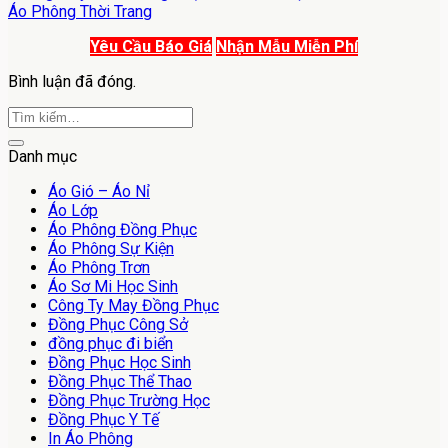
Áo Phông Thời Trang
Yêu Cầu Báo Giá
Nhận Mẫu Miễn Phí
Bình luận đã đóng.
Danh mục
Áo Gió – Áo Nỉ
Áo Lớp
Áo Phông Đồng Phục
Áo Phông Sự Kiện
Áo Phông Trơn
Áo Sơ Mi Học Sinh
Công Ty May Đồng Phục
Đồng Phục Công Sở
đồng phục đi biển
Đồng Phục Học Sinh
Đồng Phục Thể Thao
Đồng Phục Trường Học
Đồng Phục Y Tế
In Áo Phông