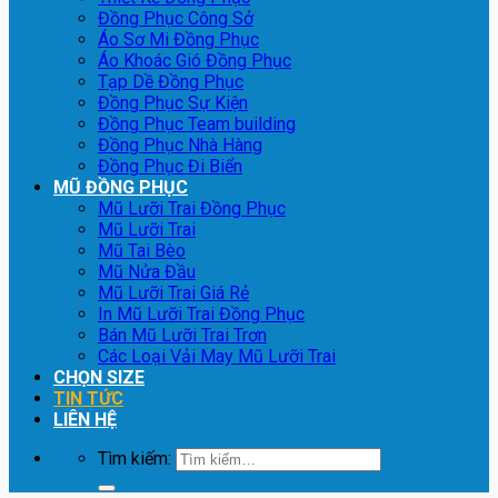
Đồng Phục Công Sở
Áo Sơ Mi Đồng Phục
Áo Khoác Gió Đồng Phục
Tạp Dề Đồng Phục
Đồng Phục Sự Kiện
Đồng Phục Team building
Đồng Phục Nhà Hàng
Đồng Phục Đi Biển
MŨ ĐỒNG PHỤC
Mũ Lưỡi Trai Đồng Phục
Mũ Lưỡi Trai
Mũ Tai Bèo
Mũ Nửa Đầu
Mũ Lưỡi Trai Giá Rẻ
In Mũ Lưỡi Trai Đồng Phục
Bán Mũ Lưỡi Trai Trơn
Các Loại Vải May Mũ Lưỡi Trai
CHỌN SIZE
TIN TỨC
LIÊN HỆ
Tìm kiếm: