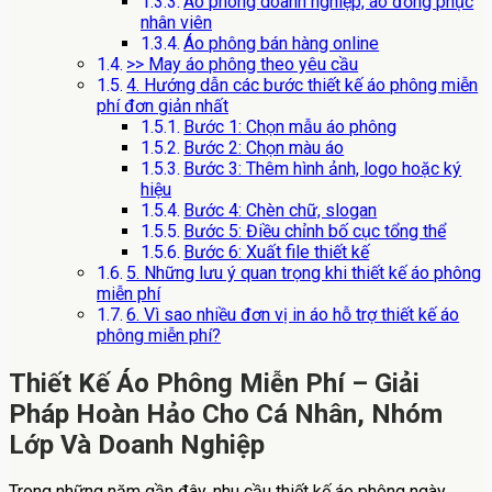
Áo phông doanh nghiệp, áo đồng phục
nhân viên
Áo phông bán hàng online
>> May áo phông theo yêu cầu
4. Hướng dẫn các bước thiết kế áo phông miễn
phí đơn giản nhất
Bước 1: Chọn mẫu áo phông
Bước 2: Chọn màu áo
Bước 3: Thêm hình ảnh, logo hoặc ký
hiệu
Bước 4: Chèn chữ, slogan
Bước 5: Điều chỉnh bố cục tổng thể
Bước 6: Xuất file thiết kế
5. Những lưu ý quan trọng khi thiết kế áo phông
miễn phí
6. Vì sao nhiều đơn vị in áo hỗ trợ thiết kế áo
phông miễn phí?
Thiết Kế Áo Phông Miễn Phí – Giải
Pháp Hoàn Hảo Cho Cá Nhân, Nhóm
Lớp Và Doanh Nghiệp
Trong những năm gần đây, nhu cầu thiết kế áo phông ngày