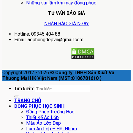
Những sai lầm khi may đồng phục
TƯ VẤN BÁO GIÁ
NHẬN BÁO GIÁ NGAY
Hotline: 09345 404 88
Email: aophongdepvn@gmail.com
Copyright 2012 - 2026 ©
Công ty TNHH Sản Xuất Và
Thương Mại HK Việt Nam (MST:0106781610 )
Tìm kiếm:
TRANG CHỦ
ĐỒNG PHỤC HỌC SINH
Đồng Phục Trường Học
Thiết Kế Áo Lớp
Mẫu Áo Lớp Đẹp
Làm Áo Lớp – Hội Nhóm