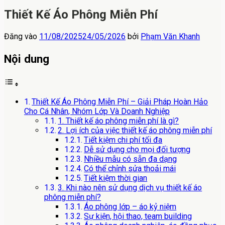
Thiết Kế Áo Phông Miễn Phí
Đăng vào
11/08/2025
24/05/2026
bởi
Phạm Văn Khanh
Nội dung
Thiết Kế Áo Phông Miễn Phí – Giải Pháp Hoàn Hảo
Cho Cá Nhân, Nhóm Lớp Và Doanh Nghiệp
1. Thiết kế áo phông miễn phí là gì?
2. Lợi ích của việc thiết kế áo phông miễn phí
Tiết kiệm chi phí tối đa
Dễ sử dụng cho mọi đối tượng
Nhiều mẫu có sẵn đa dạng
Có thể chỉnh sửa thoải mái
Tiết kiệm thời gian
3. Khi nào nên sử dụng dịch vụ thiết kế áo
phông miễn phí?
Áo phông lớp – áo kỷ niệm
Sự kiện, hội thao, team building