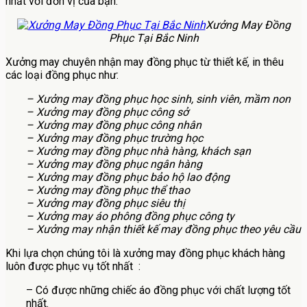
nhất với đơn vị của bạn.
Xưởng May Đồng
Phục Tại Bắc Ninh
Xưởng may chuyên nhận may đồng phục từ thiết kế, in thêu
các loại đồng phục như:
– Xưởng may đồng phục học sinh, sinh viên, mầm non
– Xưởng may đồng phục công sở
– Xưởng may đồng phục công nhân
– Xưởng may đồng phục trường học
– Xưởng may đồng phục nhà hàng, khách sạn
– Xưởng may đồng phục ngân hàng
– Xưởng may đồng phục bảo hộ lao động
– Xưởng may đồng phục thể thao
– Xưởng may đồng phục siêu thị
– Xưởng may áo phông đồng phục công ty
– Xưởng may nhận thiết kế may đồng phục theo yêu cầu
Khi lựa chọn chúng tôi là xưởng may đồng phục khách hàng
luôn được phục vụ tốt nhất :
– Có được những chiếc áo đồng phục với chất lượng tốt
nhất.