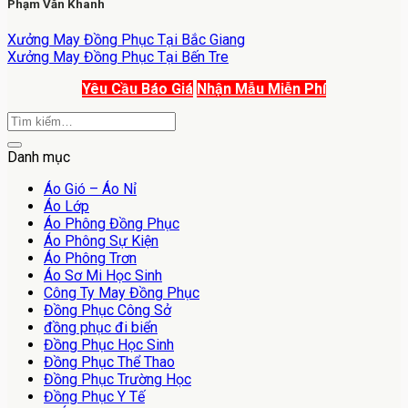
Phạm Văn Khanh
Xưởng May Đồng Phục Tại Bắc Giang
Xưởng May Đồng Phục Tại Bến Tre
Yêu Cầu Báo Giá
Nhận Mẫu Miễn Phí
Danh mục
Áo Gió – Áo Nỉ
Áo Lớp
Áo Phông Đồng Phục
Áo Phông Sự Kiện
Áo Phông Trơn
Áo Sơ Mi Học Sinh
Công Ty May Đồng Phục
Đồng Phục Công Sở
đồng phục đi biển
Đồng Phục Học Sinh
Đồng Phục Thể Thao
Đồng Phục Trường Học
Đồng Phục Y Tế