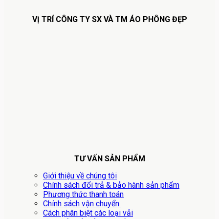
VỊ TRÍ CÔNG TY SX VÀ TM ÁO PHÔNG ĐẸP
TƯ VẤN SẢN PHẨM
Giới thiệu về chúng tôi
Chính sách đổi trả & bảo hành sản phẩm
Phương thức thanh toán
Chính sách vận chuyển
Cách phân biệt các loại vải