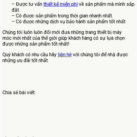
– Được tư vấn
thiết kế miễn phí
về sản phẩm mà mình sắp
đặt.
– Có được sản phẩm trong thời gian nhanh nhất.
– Có được những dịch vụ bảo hành sản phẩm tốt nhất
Chúng tôi luôn luôn đổi mới đưa những trang thiết bị máy
móc mới nhất của thể giới giúp khách hàng có sự lựa chọn
được những sản phẩm tốt nhất!
Quý khách có nhu cầu hãy
liên hệ
với chúng tôi để nhậ được
những ưu đãi tốt nhất.
Chia sẻ bài viết: