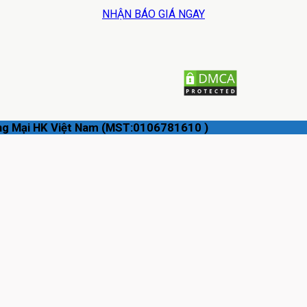
NHẬN BÁO GIÁ NGAY
ng Mại HK Việt Nam (MST:0106781610 )