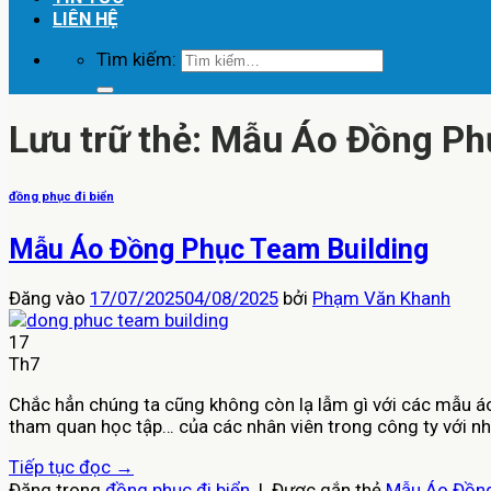
LIÊN HỆ
Tìm kiếm:
Lưu trữ thẻ:
Mẫu Áo Đồng Phụ
đồng phục đi biển
Mẫu Áo Đồng Phục Team Building
Đăng vào
17/07/2025
04/08/2025
bởi
Phạm Văn Khanh
17
Th7
Chắc hẳn chúng ta cũng không còn lạ lẫm gì với các mẫu áo 
tham quan học tập… của các nhân viên trong công ty với n
Tiếp tục đọc
→
Đăng trong
đồng phục đi biển
|
Được gắn thẻ
Mẫu Áo Đồng