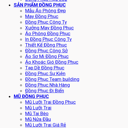
SẢN PHẨM ĐỒNG PHỤC
Mẫu Áo Phông Đẹp
May Đồng Phục
Đồng Phục Công Ty
Xưởng May Đồng Phục
Áo Phông Đồng Phục
In Đồng Phục Công Ty
Thiết Kế Đồng Phục
Đồng Phục Công Sở
Áo Sơ Mi Đồng Phục
Áo Khoác Gió Đồng Phục
Tạp Dề Đồng Phục
Đồng Phục Sự Kiện
Đồng Phục Team building
Đồng Phục Nhà Hàng
Đồng Phục Đi Biển
MŨ ĐỒNG PHỤC
Mũ Lưỡi Trai Đồng Phục
Mũ Lưỡi Trai
Mũ Tai Bèo
Mũ Nửa Đầu
Mũ Lưỡi Trai Giá Rẻ