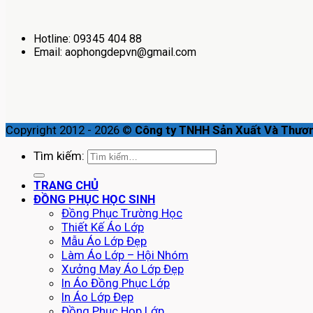
Hotline: 09345 404 88
Email: aophongdepvn@gmail.com
Copyright 2012 - 2026 ©
Công ty TNHH Sản Xuất Và Thươ
Tìm kiếm:
TRANG CHỦ
ĐỒNG PHỤC HỌC SINH
Đồng Phục Trường Học
Thiết Kế Áo Lớp
Mẫu Áo Lớp Đẹp
Làm Áo Lớp – Hội Nhóm
Xưởng May Áo Lớp Đẹp
In Áo Đồng Phục Lớp
In Áo Lớp Đẹp
Đồng Phục Họp Lớp