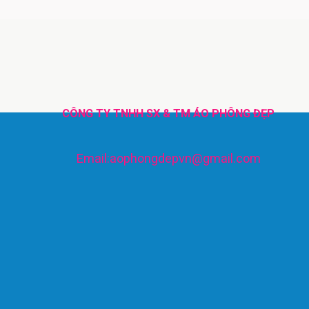
CÔNG TY TNHH SX & TM ÁO PHÔNG ĐẸP
Email:aophongdepvn@gmail.com