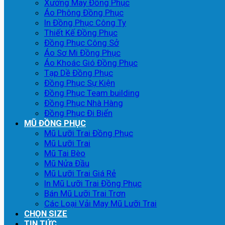
Xưởng May Đồng Phục
Áo Phông Đồng Phục
In Đồng Phục Công Ty
Thiết Kế Đồng Phục
Đồng Phục Công Sở
Áo Sơ Mi Đồng Phục
Áo Khoác Gió Đồng Phục
Tạp Dề Đồng Phục
Đồng Phục Sự Kiện
Đồng Phục Team building
Đồng Phục Nhà Hàng
Đồng Phục Đi Biển
MŨ ĐỒNG PHỤC
Mũ Lưỡi Trai Đồng Phục
Mũ Lưỡi Trai
Mũ Tai Bèo
Mũ Nửa Đầu
Mũ Lưỡi Trai Giá Rẻ
In Mũ Lưỡi Trai Đồng Phục
Bán Mũ Lưỡi Trai Trơn
Các Loại Vải May Mũ Lưỡi Trai
CHỌN SIZE
TIN TỨC