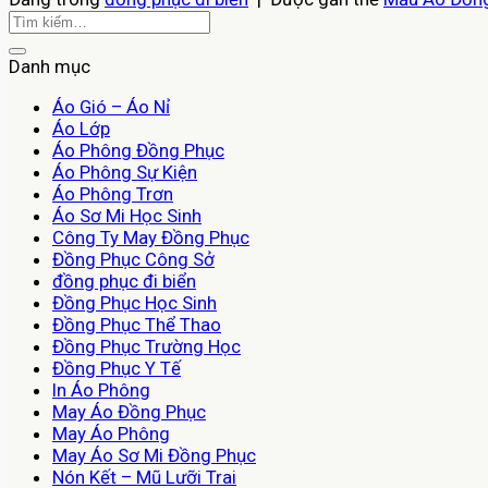
Danh mục
Áo Gió – Áo Nỉ
Áo Lớp
Áo Phông Đồng Phục
Áo Phông Sự Kiện
Áo Phông Trơn
Áo Sơ Mi Học Sinh
Công Ty May Đồng Phục
Đồng Phục Công Sở
đồng phục đi biển
Đồng Phục Học Sinh
Đồng Phục Thể Thao
Đồng Phục Trường Học
Đồng Phục Y Tế
In Áo Phông
May Áo Đồng Phục
May Áo Phông
May Áo Sơ Mi Đồng Phục
Nón Kết – Mũ Lưỡi Trai