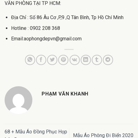
VĂN PHÒNG TẠI TP HCM:
Địa Chỉ : Số 86 Âu Cơ ,P,9 ,Q Tân Bình, Tp Hồ Chí Minh
Hotline : 0902 208 368
Email:aophongdepvn@gmail.com
PHẠM VĂN KHANH
68 + Mẫu Áo Đồng Phục Họp
Mẫu Áo Phông Đi Biển 2020