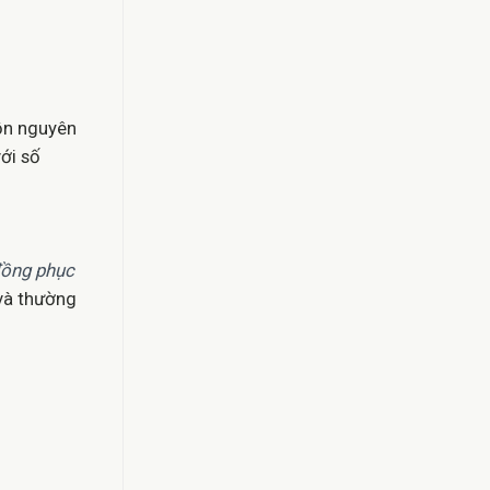
ồn nguyên
ới số
đồng phục
 và thường