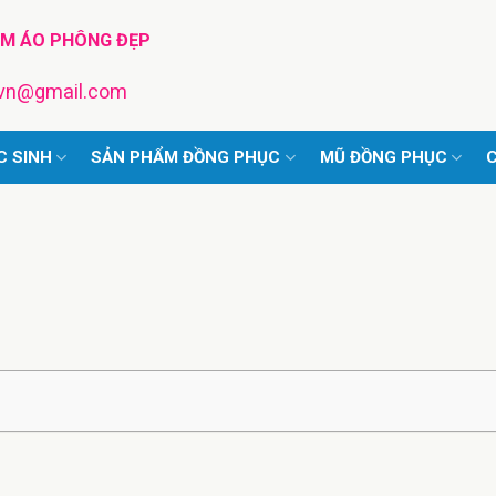
TM ÁO PHÔNG ĐẸP
pvn@gmail.com
C SINH
SẢN PHẨM ĐỒNG PHỤC
MŨ ĐỒNG PHỤC
C