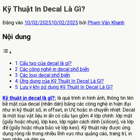
Kỹ Thuật In Decal Là Gì?
Đăng vào
10/02/2025
10/02/2025
bởi
Phạm Văn Khanh
Nội dung
Cấu tạo của decal là gì?
Các công nghệ in decal phổ biến
Các loại decal phổ biến
Ứng dụng của Kỹ Thuật In Decal Là Gì?
Lưu ý khi sử dụng Kỹ Thuật In Decal Là Gì?
Kỹ thuật in decal là gì?:
là quá trình in hình ảnh, thông tin lên
bề mặt của decal (nhãn dán) bằng các công nghệ in hiện đại
như in kỹ thuật số, in offset, in UV, hoặc in chuyển nhiệt. Decal
là một loại vật liệu in ấn có cấu tạo gồm 4 lớp chính: lớp mặt
(giấy hoặc nhựa), lớp keo, lớp ngăn cách dính (silicon), và lớp
đế (giấy hoặc nhựa bảo vệ lớp keo). Kỹ thuật này được ứng
dụng rộng rãi trong nhiều lĩnh vực như quảng cáo, trang trí, in
tem nhãn, và dán xe .