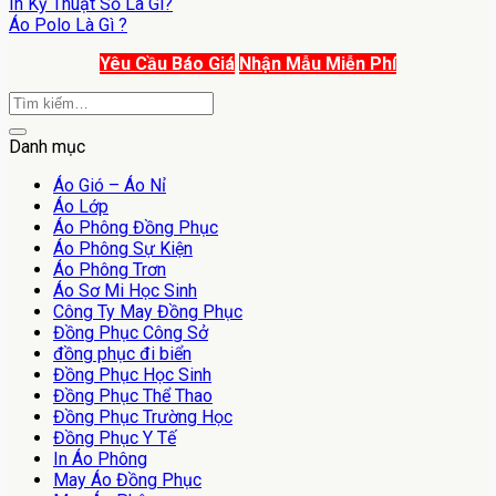
In Kỹ Thuật Số Là Gì?
Áo Polo Là Gì ?
Yêu Cầu Báo Giá
Nhận Mẫu Miễn Phí
Danh mục
Áo Gió – Áo Nỉ
Áo Lớp
Áo Phông Đồng Phục
Áo Phông Sự Kiện
Áo Phông Trơn
Áo Sơ Mi Học Sinh
Công Ty May Đồng Phục
Đồng Phục Công Sở
đồng phục đi biển
Đồng Phục Học Sinh
Đồng Phục Thể Thao
Đồng Phục Trường Học
Đồng Phục Y Tế
In Áo Phông
May Áo Đồng Phục