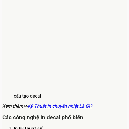
cấu tạo decal
Xem thêm>>
Kỹ Thuật In chuyển nhiệt Là Gì?
Các công nghệ in decal phổ biến
In kỹ thuật số
: