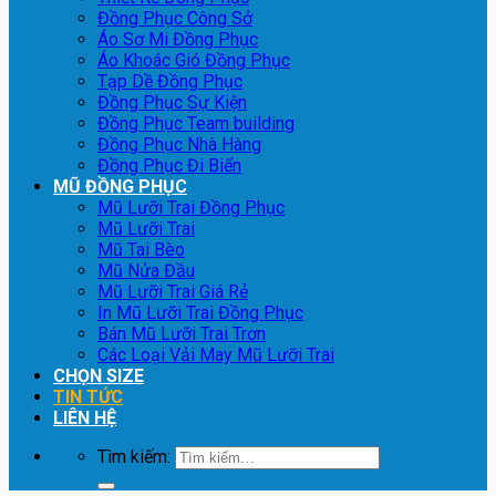
Đồng Phục Công Sở
Áo Sơ Mi Đồng Phục
Áo Khoác Gió Đồng Phục
Tạp Dề Đồng Phục
Đồng Phục Sự Kiện
Đồng Phục Team building
Đồng Phục Nhà Hàng
Đồng Phục Đi Biển
MŨ ĐỒNG PHỤC
Mũ Lưỡi Trai Đồng Phục
Mũ Lưỡi Trai
Mũ Tai Bèo
Mũ Nửa Đầu
Mũ Lưỡi Trai Giá Rẻ
In Mũ Lưỡi Trai Đồng Phục
Bán Mũ Lưỡi Trai Trơn
Các Loại Vải May Mũ Lưỡi Trai
CHỌN SIZE
TIN TỨC
LIÊN HỆ
Tìm kiếm: