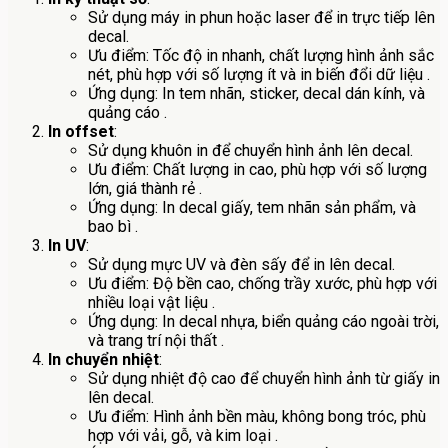
Sử dụng máy in phun hoặc laser để in trực tiếp lên
decal.
Ưu điểm: Tốc độ in nhanh, chất lượng hình ảnh sắc
nét, phù hợp với số lượng ít và in biến đổi dữ liệu .
Ứng dụng: In tem nhãn, sticker, decal dán kính, và
quảng cáo .
In offset
:
Sử dụng khuôn in để chuyển hình ảnh lên decal.
Ưu điểm: Chất lượng in cao, phù hợp với số lượng
lớn, giá thành rẻ .
Ứng dụng: In decal giấy, tem nhãn sản phẩm, và
bao bì .
In UV
:
Sử dụng mực UV và đèn sấy để in lên decal.
Ưu điểm: Độ bền cao, chống trầy xước, phù hợp với
nhiều loại vật liệu .
Ứng dụng: In decal nhựa, biển quảng cáo ngoài trời,
và trang trí nội thất .
In chuyển nhiệt
:
Sử dụng nhiệt độ cao để chuyển hình ảnh từ giấy in
lên decal.
Ưu điểm: Hình ảnh bền màu, không bong tróc, phù
hợp với vải, gỗ, và kim loại .