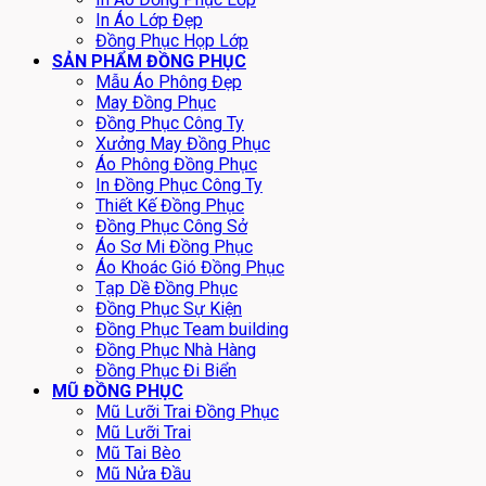
In Áo Lớp Đẹp
Đồng Phục Họp Lớp
SẢN PHẨM ĐỒNG PHỤC
Mẫu Áo Phông Đẹp
May Đồng Phục
Đồng Phục Công Ty
Xưởng May Đồng Phục
Áo Phông Đồng Phục
In Đồng Phục Công Ty
Thiết Kế Đồng Phục
Đồng Phục Công Sở
Áo Sơ Mi Đồng Phục
Áo Khoác Gió Đồng Phục
Tạp Dề Đồng Phục
Đồng Phục Sự Kiện
Đồng Phục Team building
Đồng Phục Nhà Hàng
Đồng Phục Đi Biển
MŨ ĐỒNG PHỤC
Mũ Lưỡi Trai Đồng Phục
Mũ Lưỡi Trai
Mũ Tai Bèo
Mũ Nửa Đầu