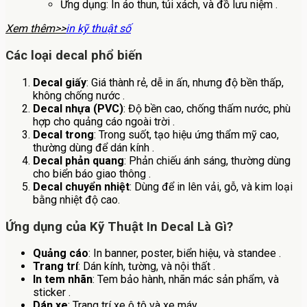
Ứng dụng: In áo thun, túi xách, và đồ lưu niệm .
Xem thêm>>
in kỹ thuật số
Các loại decal phổ biến
Decal giấy
: Giá thành rẻ, dễ in ấn, nhưng độ bền thấp,
không chống nước .
Decal nhựa (PVC)
: Độ bền cao, chống thấm nước, phù
hợp cho quảng cáo ngoài trời .
Decal trong
: Trong suốt, tạo hiệu ứng thẩm mỹ cao,
thường dùng để dán kính .
Decal phản quang
: Phản chiếu ánh sáng, thường dùng
cho biển báo giao thông .
Decal chuyển nhiệt
: Dùng để in lên vải, gỗ, và kim loại
bằng nhiệt độ cao.
Ứng dụng của Kỹ Thuật In Decal Là Gì?
Quảng cáo
: In banner, poster, biển hiệu, và standee .
Trang trí
: Dán kính, tường, và nội thất .
In tem nhãn
: Tem bảo hành, nhãn mác sản phẩm, và
sticker .
Dán xe
: Trang trí xe ô tô và xe máy .