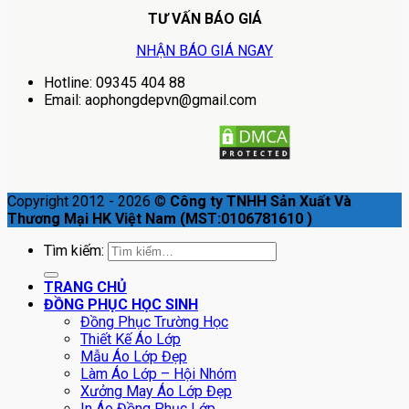
TƯ VẤN BÁO GIÁ
NHẬN BÁO GIÁ NGAY
Hotline: 09345 404 88
Email: aophongdepvn@gmail.com
Copyright 2012 - 2026 ©
Công ty TNHH Sản Xuất Và
Thương Mại HK Việt Nam (MST:0106781610 )
Tìm kiếm:
TRANG CHỦ
ĐỒNG PHỤC HỌC SINH
Đồng Phục Trường Học
Thiết Kế Áo Lớp
Mẫu Áo Lớp Đẹp
Làm Áo Lớp – Hội Nhóm
Xưởng May Áo Lớp Đẹp
In Áo Đồng Phục Lớp