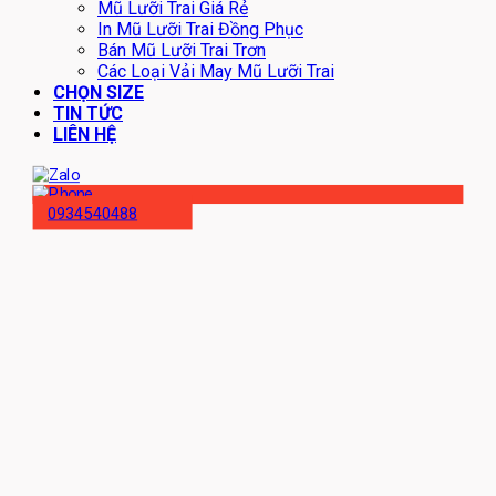
Mũ Lưỡi Trai Giá Rẻ
In Mũ Lưỡi Trai Đồng Phục
Bán Mũ Lưỡi Trai Trơn
Các Loại Vải May Mũ Lưỡi Trai
CHỌN SIZE
TIN TỨC
LIÊN HỆ
0934540488