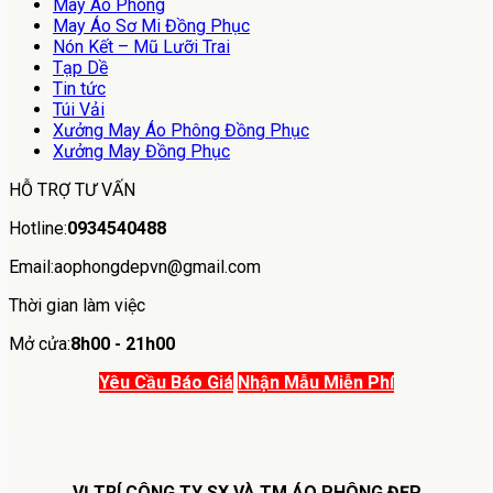
May Áo Phông
May Áo Sơ Mi Đồng Phục
Nón Kết – Mũ Lưỡi Trai
Tạp Dề
Tin tức
Túi Vải
Xưởng May Áo Phông Đồng Phục
Xưởng May Đồng Phục
HỖ TRỢ TƯ VẤN
Hotline:
0934540488
Email:aophongdepvn@gmail.com
Thời gian làm việc
Mở cửa:
8h00 - 21h00
Yêu Cầu Báo Giá
Nhận Mẫu Miễn Phí
VỊ TRÍ CÔNG TY SX VÀ TM ÁO PHÔNG ĐẸP