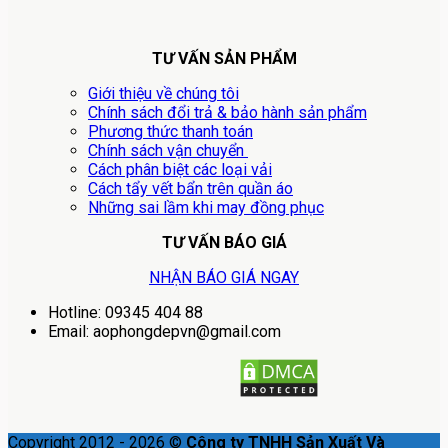
TƯ VẤN SẢN PHẨM
Giới thiệu về chúng tôi
Chính sách đổi trả & bảo hành sản phẩm
Phương thức thanh toán
Chính sách vận chuyển
Cách phân biệt các loại vải
Cách tẩy vết bẩn trên quần áo
Những sai lầm khi may đồng phục
TƯ VẤN BÁO GIÁ
NHẬN BÁO GIÁ NGAY
Hotline: 09345 404 88
Email: aophongdepvn@gmail.com
Copyright 2012 - 2026 ©
Công ty TNHH Sản Xuất Và