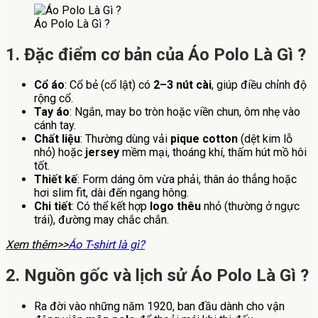
Áo Polo Là Gì ?
1. Đặc điểm cơ bản của Áo Polo Là Gì ?
Cổ áo
: Cổ bẻ (cổ lật) có
2–3 nút cài
, giúp điều chỉnh độ
rộng cổ.
Tay áo
: Ngắn, may bo tròn hoặc viền chun, ôm nhẹ vào
cánh tay.
Chất liệu
: Thường dùng vải
pique cotton
(dệt kim lỗ
nhỏ) hoặc
jersey
mềm mại, thoáng khí, thấm hút mồ hôi
tốt.
Thiết kế
: Form dáng ôm vừa phải, thân áo thẳng hoặc
hơi slim fit, dài đến ngang hông.
Chi tiết
: Có thể kết hợp
logo thêu
nhỏ (thường ở ngực
trái), đường may chắc chắn.
Xem thêm>>
Áo T-shirt là gì?
2. Nguồn gốc và lịch sử Áo Polo Là Gì ?
Ra đời vào những năm 1920, ban đầu dành cho vận