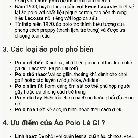
động viên
môn polo
để thoải mái khi thi đấu.
Năm 1933, huyền thoại quần vợt
René Lacoste
thiết kế
lại áo polo với chất liệu pique cotton, tạo nên thương
hiệu
Lacoste
nổi tiếng với logo cá sấu.
Từ thập niên 1970, áo polo trở thành biểu tượng của
phong cách preppy (thanh lịch, trẻ trung) và được ưa
chuộng toàn cầu.
3. Các loại áo polo phổ biến
Polo cổ điển
: 3 nút cài, chất liệu pique cotton, logo nhỏ
(ví dụ: Lacoste, Ralph Lauren).
Polo thể thao
: Vải co giãn, thoáng khí, dành cho chơi
golf hoặc tập luyện (ví dụ: Nike, Adidas).
Polo slim fit
: Form dáng ôm sát cơ thể, phù hợp người
gầy hoặc ưa phong cách trẻ trung.
Polo dài tay
: Biến tấu cho mùa đông hoặc phối đồ công
sở.
Polo họa tiết
: Kẻ sọc, in hình, hoặc thêu cách điệu.
4. Ưu điểm của Áo Polo Là Gì ?
Linh hoạt
: Dễ phối với quần jeans, quần âu, chinos, váy…