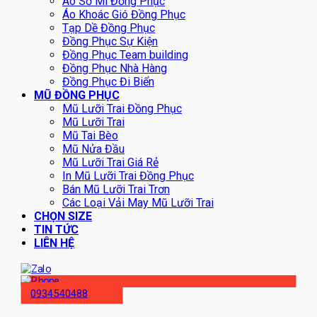
Áo Sơ Mi Đồng Phục
Áo Khoác Gió Đồng Phục
Tạp Dề Đồng Phục
Đồng Phục Sự Kiện
Đồng Phục Team building
Đồng Phục Nhà Hàng
Đồng Phục Đi Biển
MŨ ĐỒNG PHỤC
Mũ Lưỡi Trai Đồng Phục
Mũ Lưỡi Trai
Mũ Tai Bèo
Mũ Nửa Đầu
Mũ Lưỡi Trai Giá Rẻ
In Mũ Lưỡi Trai Đồng Phục
Bán Mũ Lưỡi Trai Trơn
Các Loại Vải May Mũ Lưỡi Trai
CHỌN SIZE
TIN TỨC
LIÊN HỆ
0934540488