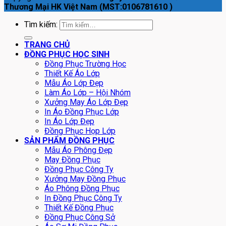
Thương Mại HK Việt Nam (MST:0106781610 )
Tìm kiếm:
TRANG CHỦ
ĐỒNG PHỤC HỌC SINH
Đồng Phục Trường Học
Thiết Kế Áo Lớp
Mẫu Áo Lớp Đẹp
Làm Áo Lớp – Hội Nhóm
Xưởng May Áo Lớp Đẹp
In Áo Đồng Phục Lớp
In Áo Lớp Đẹp
Đồng Phục Họp Lớp
SẢN PHẨM ĐỒNG PHỤC
Mẫu Áo Phông Đẹp
May Đồng Phục
Đồng Phục Công Ty
Xưởng May Đồng Phục
Áo Phông Đồng Phục
In Đồng Phục Công Ty
Thiết Kế Đồng Phục
Đồng Phục Công Sở