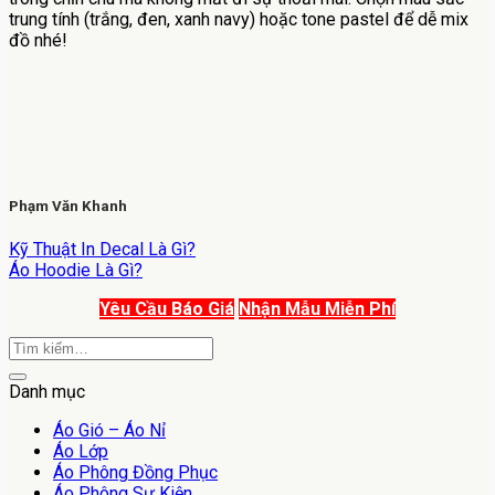
trung tính (trắng, đen, xanh navy) hoặc tone pastel để dễ mix
đồ nhé!
Phạm Văn Khanh
Kỹ Thuật In Decal Là Gì?
Áo Hoodie Là Gì?
Yêu Cầu Báo Giá
Nhận Mẫu Miễn Phí
Danh mục
Áo Gió – Áo Nỉ
Áo Lớp
Áo Phông Đồng Phục
Áo Phông Sự Kiện