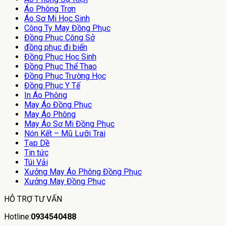
Áo Phông Trơn
Áo Sơ Mi Học Sinh
Công Ty May Đồng Phục
Đồng Phục Công Sở
đồng phục đi biển
Đồng Phục Học Sinh
Đồng Phục Thể Thao
Đồng Phục Trường Học
Đồng Phục Y Tế
In Áo Phông
May Áo Đồng Phục
May Áo Phông
May Áo Sơ Mi Đồng Phục
Nón Kết – Mũ Lưỡi Trai
Tạp Dề
Tin tức
Túi Vải
Xưởng May Áo Phông Đồng Phục
Xưởng May Đồng Phục
HỖ TRỢ TƯ VẤN
Hotline:
0934540488