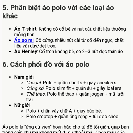
5. Phân biệt áo polo với các loại áo
khác
Áo T-shirt
: Không có cổ bẻ và nút cài, chất liệu thường
mỏng hơn.
Áo sơ mi
: Cổ cứng, nhiều nút cài từ cổ đến ngực, chất
liệu vải dày/dệt trơn.
Áo Henley
: Cổ tròn không bẻ, có 2–3 nút dọc thân áo.
6. Cách phối đồ với áo polo
Nam giới
:
Casual
: Polo + quần shorts + giày sneakers.
Công sở
: Polo slim fit + quần âu + giày loafers.
Thể thao
: Polo thể thao + quần jogger + mũ lưỡi
trai.
Nữ giới
:
Polo + chân váy chữ A + giày búp bê.
Polo croptop + quần ống rộng + túi đeo chéo.
Áo polo là “ứng cử viên” hoàn hảo cho tủ đồ tối giản, giúp bạn
trông chỉn chu mà không mất đi sự thoải mái. Chọn màu sắc