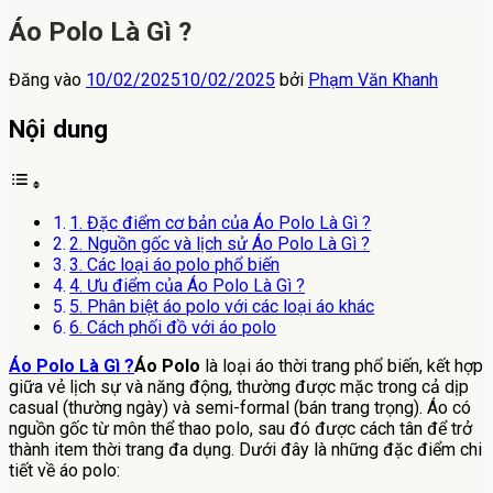
Áo Polo Là Gì ?
Đăng vào
10/02/2025
10/02/2025
bởi
Phạm Văn Khanh
Nội dung
1. Đặc điểm cơ bản của Áo Polo Là Gì ?
2. Nguồn gốc và lịch sử Áo Polo Là Gì ?
3. Các loại áo polo phổ biến
4. Ưu điểm của Áo Polo Là Gì ?
5. Phân biệt áo polo với các loại áo khác
6. Cách phối đồ với áo polo
Áo Polo Là Gì ?
Áo Polo
là loại áo thời trang phổ biến, kết hợp
giữa vẻ lịch sự và năng động, thường được mặc trong cả dịp
casual (thường ngày) và semi-formal (bán trang trọng). Áo có
nguồn gốc từ môn thể thao polo, sau đó được cách tân để trở
thành item thời trang đa dụng. Dưới đây là những đặc điểm chi
tiết về áo polo: