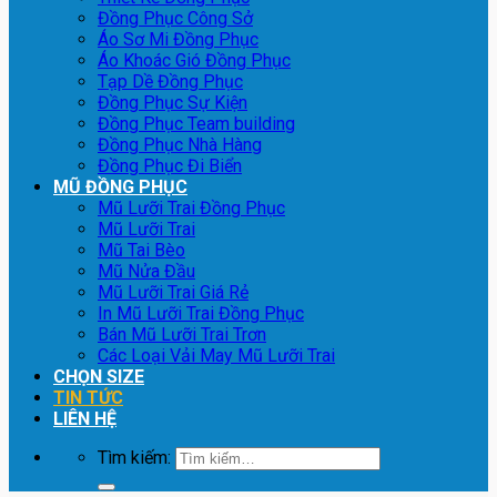
Đồng Phục Công Sở
Áo Sơ Mi Đồng Phục
Áo Khoác Gió Đồng Phục
Tạp Dề Đồng Phục
Đồng Phục Sự Kiện
Đồng Phục Team building
Đồng Phục Nhà Hàng
Đồng Phục Đi Biển
MŨ ĐỒNG PHỤC
Mũ Lưỡi Trai Đồng Phục
Mũ Lưỡi Trai
Mũ Tai Bèo
Mũ Nửa Đầu
Mũ Lưỡi Trai Giá Rẻ
In Mũ Lưỡi Trai Đồng Phục
Bán Mũ Lưỡi Trai Trơn
Các Loại Vải May Mũ Lưỡi Trai
CHỌN SIZE
TIN TỨC
LIÊN HỆ
Tìm kiếm: