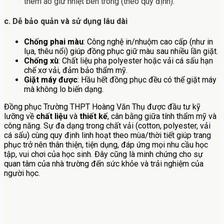
thêm áo giữ nhiệt bên trong (theo quy định).
c. Dễ bảo quản và sử dụng lâu dài
Chống phai màu
: Công nghệ in/nhuộm cao cấp (như in
lụa, thêu nổi) giúp đồng phục giữ màu sau nhiều lần giặt.
Chống xù
: Chất liệu pha polyester hoặc vải cá sấu hạn
chế xơ vải, đảm bảo thẩm mỹ.
Giặt máy được
: Hầu hết đồng phục đều có thể giặt máy
mà không lo biến dạng.
Đồng phục Trường THPT Hoàng Văn Thụ được đầu tư kỹ
lưỡng về
chất liệu
và
thiết kế
, cân bằng giữa tính thẩm mỹ và
công năng. Sự đa dạng trong chất vải (cotton, polyester, vải
cá sấu) cùng quy định linh hoạt theo mùa/thời tiết giúp trang
phục trở nên thân thiện, tiện dụng, đáp ứng mọi nhu cầu học
tập, vui chơi của học sinh. Đây cũng là minh chứng cho sự
quan tâm của nhà trường đến sức khỏe và trải nghiệm của
người học.