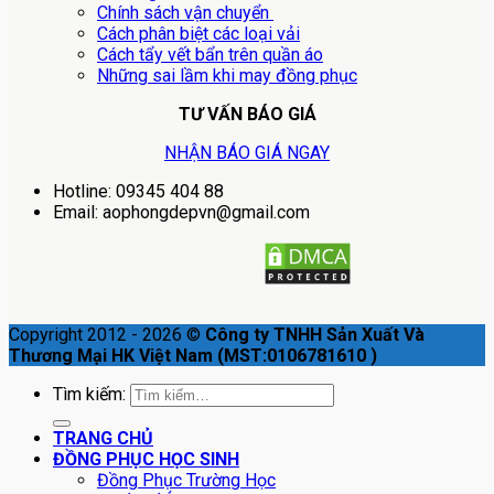
Chính sách vận chuyển
Cách phân biệt các loại vải
Cách tẩy vết bẩn trên quần áo
Những sai lầm khi may đồng phục
TƯ VẤN BÁO GIÁ
NHẬN BÁO GIÁ NGAY
Hotline: 09345 404 88
Email: aophongdepvn@gmail.com
Copyright 2012 - 2026 ©
Công ty TNHH Sản Xuất Và
Thương Mại HK Việt Nam (MST:0106781610 )
Tìm kiếm:
TRANG CHỦ
ĐỒNG PHỤC HỌC SINH
Đồng Phục Trường Học