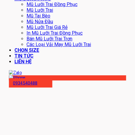
Mũ Lưỡi Trai Đồng Phục
Mũ Lưỡi Trai
Mũ Tai Bèo
Mũ Nửa Đầu
Mũ Lưỡi Trai Giá Rẻ
In Mũ Lưỡi Trai Đồng Phục
Bán Mũ Lưỡi Trai Trơn
Các Loại Vải May Mũ Lưỡi Trai
CHỌN SIZE
TIN TỨC
LIÊN HỆ
0934540488