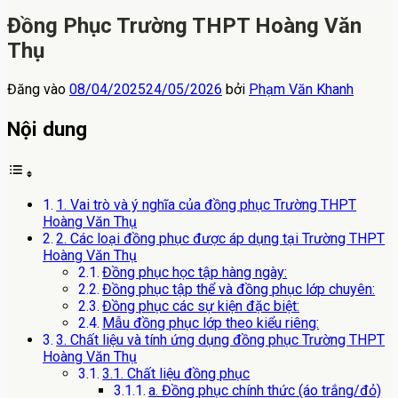
Đồng Phục Trường THPT Hoàng Văn
Thụ
Đăng vào
08/04/2025
24/05/2026
bởi
Phạm Văn Khanh
Nội dung
1. Vai trò và ý nghĩa của đồng phục Trường THPT
Hoàng Văn Thụ
2. Các loại đồng phục được áp dụng tại Trường THPT
Hoàng Văn Thụ
Đồng phục học tập hàng ngày:
Đồng phục tập thể và đồng phục lớp chuyên:
Đồng phục các sự kiện đặc biệt:
Mẫu đồng phục lớp theo kiểu riêng:
3. Chất liệu và tính ứng dụng đồng phục Trường THPT
Hoàng Văn Thụ
3.1. Chất liệu đồng phục
a. Đồng phục chính thức (áo trắng/đỏ)