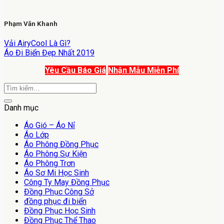
Phạm Văn Khanh
Vải AiryCool Là Gì?
Áo Đi Biển Đẹp Nhất 2019
Yêu Cầu Báo Giá
Nhận Mẫu Miễn Phí
Danh mục
Áo Gió – Áo Nỉ
Áo Lớp
Áo Phông Đồng Phục
Áo Phông Sự Kiện
Áo Phông Trơn
Áo Sơ Mi Học Sinh
Công Ty May Đồng Phục
Đồng Phục Công Sở
đồng phục đi biển
Đồng Phục Học Sinh
Đồng Phục Thể Thao