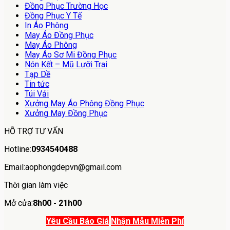
Đồng Phục Trường Học
Đồng Phục Y Tế
In Áo Phông
May Áo Đồng Phục
May Áo Phông
May Áo Sơ Mi Đồng Phục
Nón Kết – Mũ Lưỡi Trai
Tạp Dề
Tin tức
Túi Vải
Xưởng May Áo Phông Đồng Phục
Xưởng May Đồng Phục
HỖ TRỢ TƯ VẤN
Hotline:
0934540488
Email:aophongdepvn@gmail.com
Thời gian làm việc
Mở cửa:
8h00 - 21h00
Yêu Cầu Báo Giá
Nhận Mẫu Miễn Phí