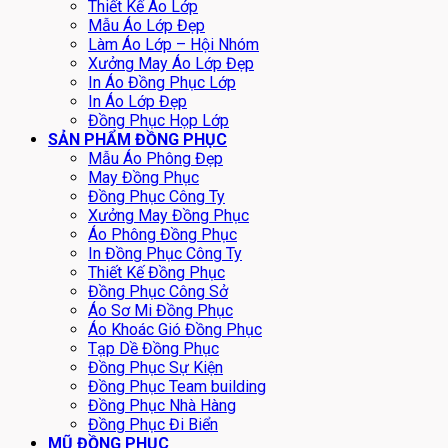
Thiết Kế Áo Lớp
Mẫu Áo Lớp Đẹp
Làm Áo Lớp – Hội Nhóm
Xưởng May Áo Lớp Đẹp
In Áo Đồng Phục Lớp
In Áo Lớp Đẹp
Đồng Phục Họp Lớp
SẢN PHẨM ĐỒNG PHỤC
Mẫu Áo Phông Đẹp
May Đồng Phục
Đồng Phục Công Ty
Xưởng May Đồng Phục
Áo Phông Đồng Phục
In Đồng Phục Công Ty
Thiết Kế Đồng Phục
Đồng Phục Công Sở
Áo Sơ Mi Đồng Phục
Áo Khoác Gió Đồng Phục
Tạp Dề Đồng Phục
Đồng Phục Sự Kiện
Đồng Phục Team building
Đồng Phục Nhà Hàng
Đồng Phục Đi Biển
MŨ ĐỒNG PHỤC