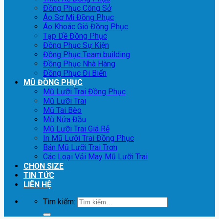
Đồng Phục Công Sở
Áo Sơ Mi Đồng Phục
Áo Khoác Gió Đồng Phục
Tạp Dề Đồng Phục
Đồng Phục Sự Kiện
Đồng Phục Team building
Đồng Phục Nhà Hàng
Đồng Phục Đi Biển
MŨ ĐỒNG PHỤC
Mũ Lưỡi Trai Đồng Phục
Mũ Lưỡi Trai
Mũ Tai Bèo
Mũ Nửa Đầu
Mũ Lưỡi Trai Giá Rẻ
In Mũ Lưỡi Trai Đồng Phục
Bán Mũ Lưỡi Trai Trơn
Các Loại Vải May Mũ Lưỡi Trai
CHỌN SIZE
TIN TỨC
LIÊN HỆ
Tìm kiếm: