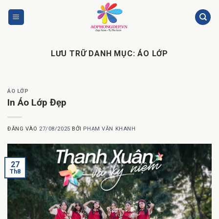
Bỏ
qua
nội
dung
LƯU TRỮ DANH MỤC:
ÁO LỚP
ÁO LỚP
In Áo Lớp Đẹp
ĐĂNG VÀO
27/08/2025
BỞI
PHẠM VĂN KHANH
27
Th8