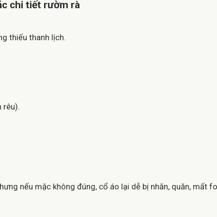
c chi tiết rườm rà
g thiếu thanh lịch.
 rêu).
Nhưng nếu mặc không đúng, cổ áo lại dễ bị nhăn, quăn, mất f