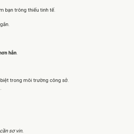
m bạn trông thiếu tinh tế.
ngắn.
hơn hẳn
.
 biệt trong môi trường công sở.
g
.
cần sơ vin.