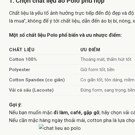
1. Chọn chất liệu áo Polo phù hợp
Chất liệu là yếu tố ảnh hưởng trực tiếp đến độ đẹp và đ
là mua”, không để ý tới chất liệu, dẫn đến áo bị bí, nóng
Một số chất liệu Polo phổ biến và ưu nhược điểm:
CHẤT LIỆU
ƯU ĐIỂM
Cotton 100%
Thoáng mát, thấm hút tốt
Polyester
Giữ form tốt, bền
Cotton Spandex (co giãn)
Co giãn tốt, tôn dáng, mềm
Vải cá sấu (Lacoste)
Đứng form, sang trọng, bề
Gợi ý:
Nếu bạn muốn mặc
đi làm, café, gặp gỡ
, hãy chọn vải 
Nếu cần mặc hàng ngày thoải mái, cotton pha là lựa chọn