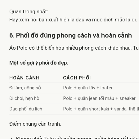
Quan trọng nhất:
Hãy xem nơi bạn xuất hiện là đâu và mục đích mặc là gì.
6. Phối đồ đúng phong cách và hoàn cảnh
Áo Polo có thể biến hóa nhiều phong cách khác nhau. T
Một số gợi ý phối đồ đẹp:
HOÀN CẢNH
CÁCH PHỐI
Đi làm, công sở
Polo + quần tây + loafer
Đi chơi, hẹn hò
Polo + quần jean tối màu + sneaker
Dạo phố, du lịch
Polo + quần short kaki + sandal thể 
Điểm chung cần tránh:
Không phối Polo với
quần jogger
,
quần bóng rổ
hoặc 