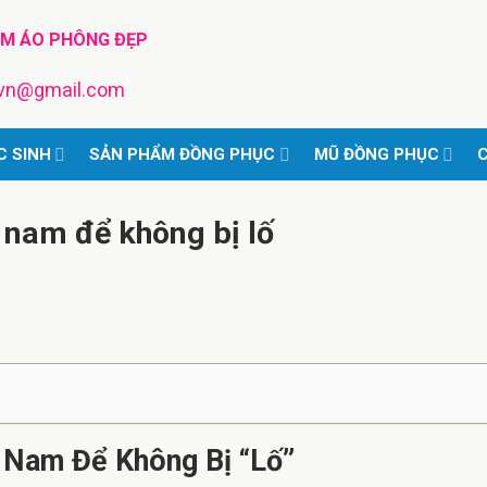
TM ÁO PHÔNG ĐẸP
pvn@gmail.com
C SINH
SẢN PHẨM ĐỒNG PHỤC
MŨ ĐỒNG PHỤC
C
o nam để không bị lố
 Nam Để Không Bị “Lố”