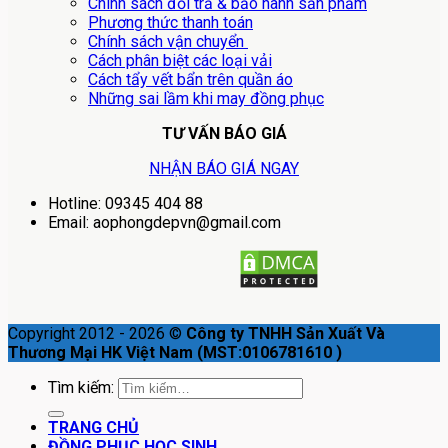
Chính sách đổi trả & bảo hành sản phẩm
Phương thức thanh toán
Chính sách vận chuyển
Cách phân biệt các loại vải
Cách tẩy vết bẩn trên quần áo
Những sai lầm khi may đồng phục
TƯ VẤN BÁO GIÁ
NHẬN BÁO GIÁ NGAY
Hotline: 09345 404 88
Email: aophongdepvn@gmail.com
Copyright 2012 - 2026 ©
Công ty TNHH Sản Xuất Và
Thương Mại HK Việt Nam (MST:0106781610 )
Tìm kiếm:
TRANG CHỦ
ĐỒNG PHỤC HỌC SINH