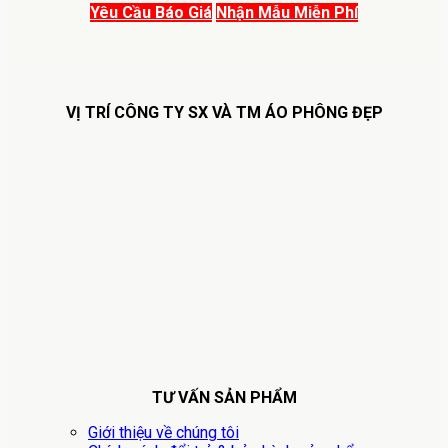
Yêu Cầu Báo Giá
Nhận Mẫu Miễn Phí
VỊ TRÍ CÔNG TY SX VÀ TM ÁO PHÔNG ĐẸP
TƯ VẤN SẢN PHẨM
Giới thiệu về chúng tôi