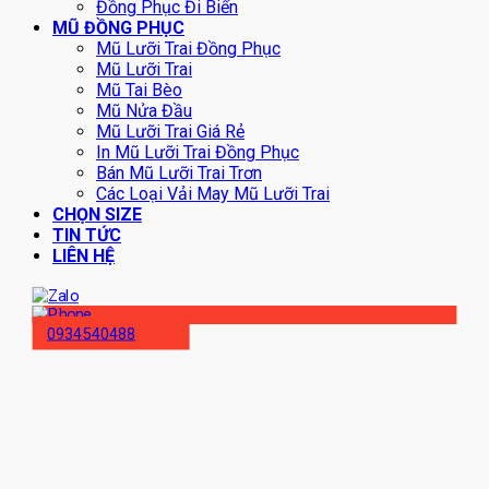
Đồng Phục Đi Biển
MŨ ĐỒNG PHỤC
Mũ Lưỡi Trai Đồng Phục
Mũ Lưỡi Trai
Mũ Tai Bèo
Mũ Nửa Đầu
Mũ Lưỡi Trai Giá Rẻ
In Mũ Lưỡi Trai Đồng Phục
Bán Mũ Lưỡi Trai Trơn
Các Loại Vải May Mũ Lưỡi Trai
CHỌN SIZE
TIN TỨC
LIÊN HỆ
0934540488