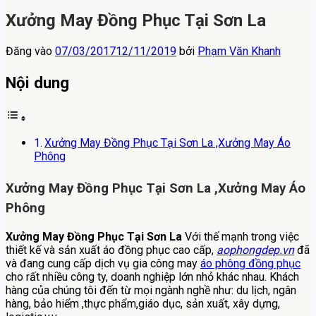
Xưởng May Đồng Phục Tại Sơn La
Đăng vào
07/03/2017
12/11/2019
bởi
Phạm Văn Khanh
Nội dung
Xưởng May Đồng Phục Tại Sơn La ,Xưởng May Áo
Phông
Xưởng May Đồng Phục Tại Sơn La ,Xưởng May Áo
Phông
Xưởng May Đồng Phục Tại Sơn La
Với thế mạnh trong việc
thiết kế và sản xuất áo đồng phục cao cấp,
aophongdep.vn
đã
và đang cung cấp dịch vụ gia công may
áo phông đồng phục
cho rất nhiều công ty, doanh nghiệp lớn nhỏ khác nhau. Khách
hàng của chúng tôi đến từ mọi ngành nghề như: du lịch, ngân
hàng, bảo hiểm ,thực phẩm,giáo dục, sản xuất, xây dựng,