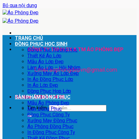
Bỏ qua nội dung
TRANG CHỦ
ĐỒNG PHỤC HỌC SINH
CÔNG TY TNHH SX & TM ÁO PHÔNG ĐẸP
Đồng Phục Trường Học
Thiết Kế Áo Lớp
Mẫu Áo Lớp Đẹp
Làm Áo Lớp – Hội Nhóm
Email:aophongdepvn@gmail.com
Xưởng May Áo Lớp Đẹp
In Áo Đồng Phục Lớp
In Áo Lớp Đẹp
Đồng Phục Họp Lớp
Hotline:
09345 404 88
SẢN PHẨM ĐỒNG PHỤC
Mẫu Áo Phông Đẹp
Tìm kiếm:
May Đồng Phục
Đồng Phục Công Ty
Xưởng May Đồng Phục
Áo Phông Đồng Phục
In Đồng Phục Công Ty
Thiết Kế Đồng Phục