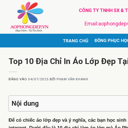
Bỏ
CÔNG TY TNHH SX & 
qua
nội
Email:aophongde
dung
ĐỒNG PHỤC HỌ
TRANG CHỦ
Top 10 Địa Chỉ In Áo Lớp Đẹp Tạ
ĐĂNG VÀO
04/07/2025
BỞI
PHẠM VĂN KHANH
Nội dung
Để có chiếc áo lớp đẹp và ý nghĩa, các bạn học sinh 
internet. Dưới đây là 10 địa chỉ làm áo lớp mà Áo P