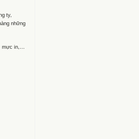
g ty,
 hàng những
ế, mực in,…