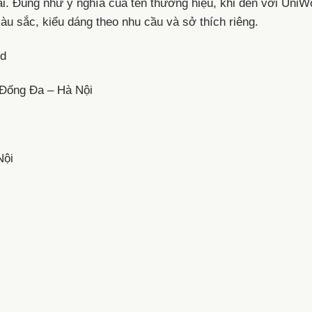
i. Đúng như ý nghĩa của tên thương hiệu, khi đến với UniW
 sắc, kiểu dáng theo nhu cầu và sở thích riêng.
ld
 Đống Đa – Hà Nội
Nội