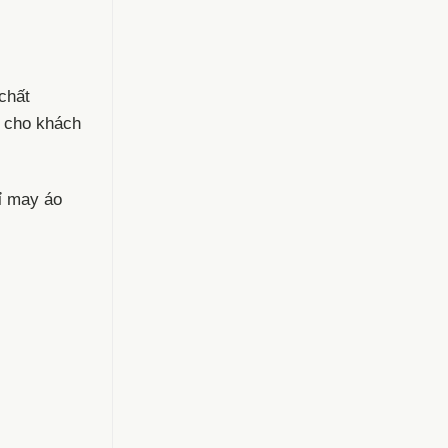
chất
u cho khách
ỉ may áo