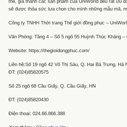
thế, giá thành các sản phẩm của UniWorld đều rất ưu đã
sẽ được thỏa sức lựa chọn cho mình những mẫu mã, màu
Công ty TNHH Thời trang Thế giới đồng phục – UniWor
Văn Phòng: Tầng 4 – Số 5 ngõ 55 Huỳnh Thúc Kháng –
Website: https://thegioidongphuc.com/
Liên hệ:Số 19 ngõ 42 Võ Thị Sáu, Q. Hai Bà Trưng, Hà 
ĐT: (024)85820575
Số 25 ngõ 68 Cầu Giấy, Q. Cầu Giấy, HN
ĐT: (024)85820430
Điện thoại: 024.66.866.388