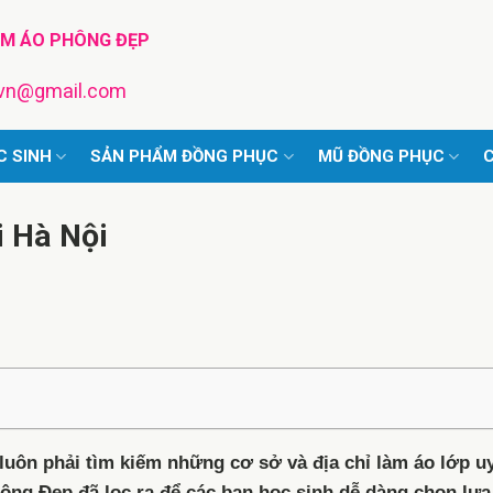
TM ÁO PHÔNG ĐẸP
pvn@gmail.com
C SINH
SẢN PHẨM ĐỒNG PHỤC
MŨ ĐỒNG PHỤC
C
i Hà Nội
luôn phải tìm kiếm những cơ sở và địa chỉ làm áo lớp uy
hông Đẹp đã lọc ra để các bạn học sinh dễ dàng chọn lựa