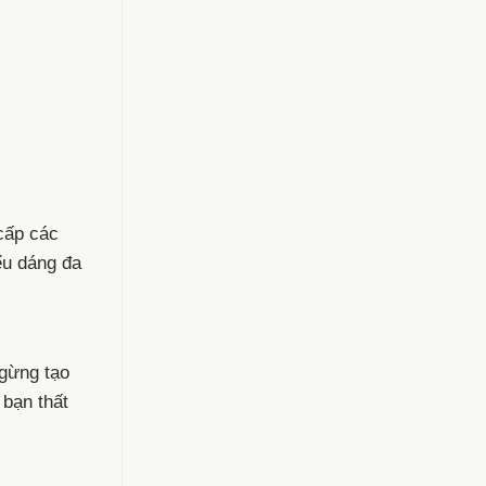
cấp các
ểu dáng đa
ngừng tạo
 bạn thất