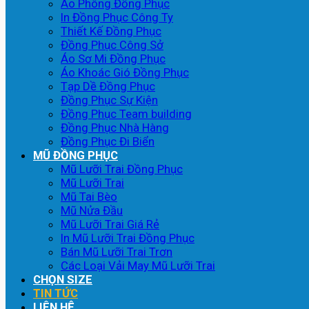
Áo Phông Đồng Phục
In Đồng Phục Công Ty
Thiết Kế Đồng Phục
Đồng Phục Công Sở
Áo Sơ Mi Đồng Phục
Áo Khoác Gió Đồng Phục
Tạp Dề Đồng Phục
Đồng Phục Sự Kiện
Đồng Phục Team building
Đồng Phục Nhà Hàng
Đồng Phục Đi Biển
MŨ ĐỒNG PHỤC
Mũ Lưỡi Trai Đồng Phục
Mũ Lưỡi Trai
Mũ Tai Bèo
Mũ Nửa Đầu
Mũ Lưỡi Trai Giá Rẻ
In Mũ Lưỡi Trai Đồng Phục
Bán Mũ Lưỡi Trai Trơn
Các Loại Vải May Mũ Lưỡi Trai
CHỌN SIZE
TIN TỨC
LIÊN HỆ