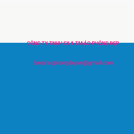
CÔNG TY TNHH SX & TM ÁO PHÔNG ĐẸP
Email:aophongdepvn@gmail.com