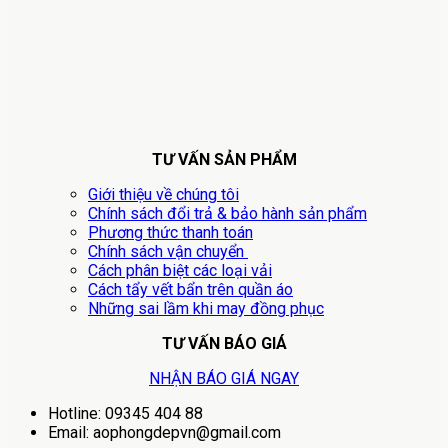
TƯ VẤN SẢN PHẨM
Giới thiệu về chúng tôi
Chính sách đổi trả & bảo hành sản phẩm
Phương thức thanh toán
Chính sách vận chuyển
Cách phân biệt các loại vải
Cách tẩy vết bẩn trên quần áo
Những sai lầm khi may đồng phục
TƯ VẤN BÁO GIÁ
NHẬN BÁO GIÁ NGAY
Hotline: 09345 404 88
Email: aophongdepvn@gmail.com