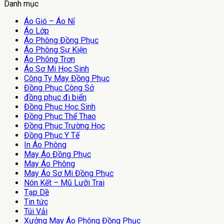
Danh mục
Áo Gió – Áo Nỉ
Áo Lớp
Áo Phông Đồng Phục
Áo Phông Sự Kiện
Áo Phông Trơn
Áo Sơ Mi Học Sinh
Công Ty May Đồng Phục
Đồng Phục Công Sở
đồng phục đi biển
Đồng Phục Học Sinh
Đồng Phục Thể Thao
Đồng Phục Trường Học
Đồng Phục Y Tế
In Áo Phông
May Áo Đồng Phục
May Áo Phông
May Áo Sơ Mi Đồng Phục
Nón Kết – Mũ Lưỡi Trai
Tạp Dề
Tin tức
Túi Vải
Xưởng May Áo Phông Đồng Phục