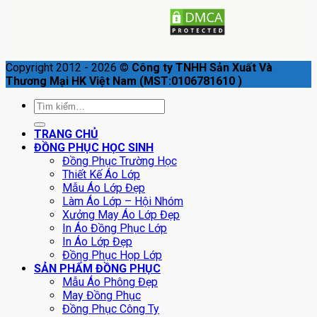
Copyright 2012 - 2026 ©
Công ty TNHH Sản Xuất Và
Thương Mại HK Việt Nam (MST:0106781610 )
Tìm
kiếm:
TRANG CHỦ
ĐỒNG PHỤC HỌC SINH
Đồng Phục Trường Học
Thiết Kế Áo Lớp
Mẫu Áo Lớp Đẹp
Làm Áo Lớp – Hội Nhóm
Xưởng May Áo Lớp Đẹp
In Áo Đồng Phục Lớp
In Áo Lớp Đẹp
Đồng Phục Họp Lớp
SẢN PHẨM ĐỒNG PHỤC
Mẫu Áo Phông Đẹp
May Đồng Phục
Đồng Phục Công Ty