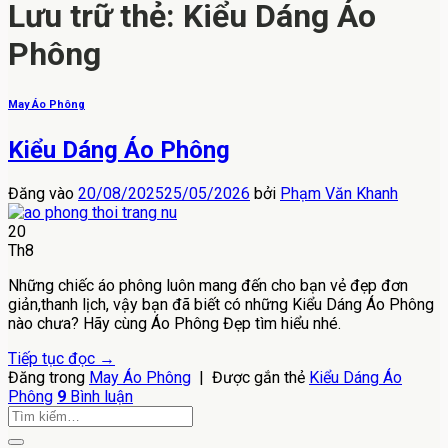
Lưu trữ thẻ:
Kiểu Dáng Áo
Phông
May Áo Phông
Kiểu Dáng Áo Phông
Đăng vào
20/08/2025
25/05/2026
bởi
Phạm Văn Khanh
20
Th8
Những chiếc áo phông luôn mang đến cho bạn vẻ đẹp đơn
giản,thanh lịch, vậy bạn đã biết có những Kiểu Dáng Áo Phông
nào chưa? Hãy cùng Áo Phông Đẹp tìm hiểu nhé.
Tiếp tục đọc
→
Đăng trong
May Áo Phông
|
Được gắn thẻ
Kiểu Dáng Áo
Phông
9
Bình luận