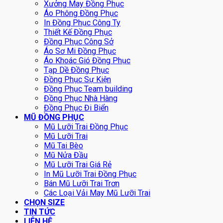
Xưởng May Đồng Phục
Áo Phông Đồng Phục
In Đồng Phục Công Ty
Thiết Kế Đồng Phục
Đồng Phục Công Sở
Áo Sơ Mi Đồng Phục
Áo Khoác Gió Đồng Phục
Tạp Dề Đồng Phục
Đồng Phục Sự Kiện
Đồng Phục Team building
Đồng Phục Nhà Hàng
Đồng Phục Đi Biển
MŨ ĐỒNG PHỤC
Mũ Lưỡi Trai Đồng Phục
Mũ Lưỡi Trai
Mũ Tai Bèo
Mũ Nửa Đầu
Mũ Lưỡi Trai Giá Rẻ
In Mũ Lưỡi Trai Đồng Phục
Bán Mũ Lưỡi Trai Trơn
Các Loại Vải May Mũ Lưỡi Trai
CHỌN SIZE
TIN TỨC
LIÊN HỆ