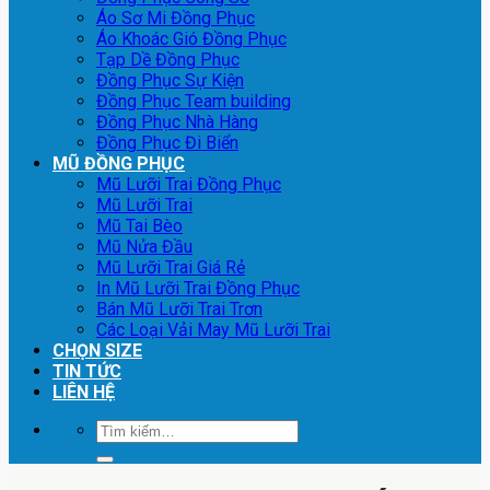
Áo Sơ Mi Đồng Phục
Áo Khoác Gió Đồng Phục
Tạp Dề Đồng Phục
Đồng Phục Sự Kiện
Đồng Phục Team building
Đồng Phục Nhà Hàng
Đồng Phục Đi Biển
MŨ ĐỒNG PHỤC
Mũ Lưỡi Trai Đồng Phục
Mũ Lưỡi Trai
Mũ Tai Bèo
Mũ Nửa Đầu
Mũ Lưỡi Trai Giá Rẻ
In Mũ Lưỡi Trai Đồng Phục
Bán Mũ Lưỡi Trai Trơn
Các Loại Vải May Mũ Lưỡi Trai
CHỌN SIZE
TIN TỨC
LIÊN HỆ
Tìm
kiếm: