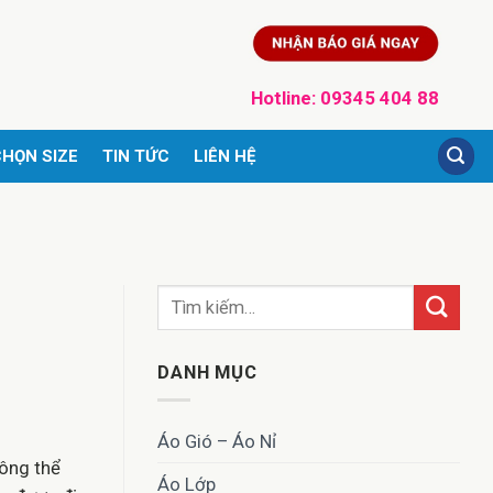
Hotline:
09345 404 88
HỌN SIZE
TIN TỨC
LIÊN HỆ
DANH MỤC
Áo Gió – Áo Nỉ
hông thể
Áo Lớp