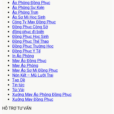
Áo Phông Đồng Phục
Áo Phông Sự Kiện
Áo Phông Trơn
Áo Sơ Mi Học Sinh
Công Ty May Đồng Phục
Đồng Phục Công Sở
đồng phục đi biển
Đồng Phục Học Sinh
Đồng Phục Thể Thao
Đồng Phục Trường Học
Đồng Phục Y Tế
In Áo Phông
May Áo Đồng Phục
May Áo Phông
May Áo Sơ Mi Đồng Phục
Nón Kết – Mũ Lưỡi Trai
Tạp Dề
Tin tức
Túi Vải
Xưởng May Áo Phông Đồng Phục
Xưởng May Đồng Phục
HỖ TRỢ TƯ VẤN