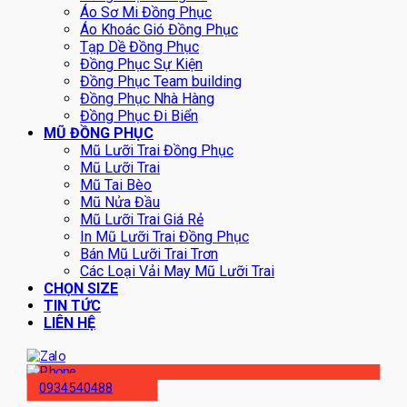
Áo Sơ Mi Đồng Phục
Áo Khoác Gió Đồng Phục
Tạp Dề Đồng Phục
Đồng Phục Sự Kiện
Đồng Phục Team building
Đồng Phục Nhà Hàng
Đồng Phục Đi Biển
MŨ ĐỒNG PHỤC
Mũ Lưỡi Trai Đồng Phục
Mũ Lưỡi Trai
Mũ Tai Bèo
Mũ Nửa Đầu
Mũ Lưỡi Trai Giá Rẻ
In Mũ Lưỡi Trai Đồng Phục
Bán Mũ Lưỡi Trai Trơn
Các Loại Vải May Mũ Lưỡi Trai
CHỌN SIZE
TIN TỨC
LIÊN HỆ
0934540488