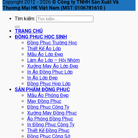
Copyright 2012 - 2026 ©
Công ty TNHH Sản Xuất Và
Thương Mại HK Việt Nam (MST:0106781610 )
Tìm kiếm:
TRANG CHỦ
ĐỒNG PHỤC HỌC SINH
Đồng Phục Trường Học
Thiết Kế Áo Lớp
Mẫu Áo Lớp Đẹp
Làm Áo Lớp – Hội Nhóm
Xưởng May Áo Lớp Đẹp
In Áo Đồng Phục Lớp
In Áo Lớp Đẹp
Đồng Phục Họp Lớp
SẢN PHẨM ĐỒNG PHỤC
Mẫu Áo Phông Đẹp
May Đồng Phục
Đồng Phục Công Ty
Xưởng May Đồng Phục
Áo Phông Đồng Phục
In Đồng Phục Công Ty
Thiết Kế Đồng Phục
Đồng Phục Công Sở