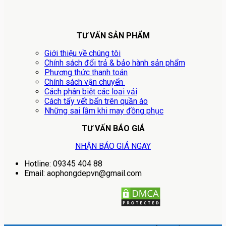
TƯ VẤN SẢN PHẨM
Giới thiệu về chúng tôi
Chính sách đổi trả & bảo hành sản phẩm
Phương thức thanh toán
Chính sách vận chuyển
Cách phân biệt các loại vải
Cách tẩy vết bẩn trên quần áo
Những sai lầm khi may đồng phục
TƯ VẤN BÁO GIÁ
NHẬN BÁO GIÁ NGAY
Hotline: 09345 404 88
Email: aophongdepvn@gmail.com