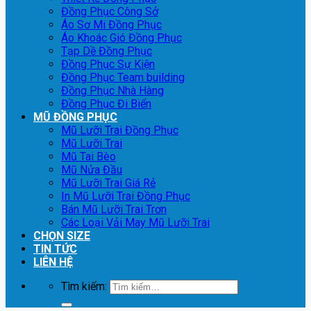
Đồng Phục Công Sở
Áo Sơ Mi Đồng Phục
Áo Khoác Gió Đồng Phục
Tạp Dề Đồng Phục
Đồng Phục Sự Kiện
Đồng Phục Team building
Đồng Phục Nhà Hàng
Đồng Phục Đi Biển
MŨ ĐỒNG PHỤC
Mũ Lưỡi Trai Đồng Phục
Mũ Lưỡi Trai
Mũ Tai Bèo
Mũ Nửa Đầu
Mũ Lưỡi Trai Giá Rẻ
In Mũ Lưỡi Trai Đồng Phục
Bán Mũ Lưỡi Trai Trơn
Các Loại Vải May Mũ Lưỡi Trai
CHỌN SIZE
TIN TỨC
LIÊN HỆ
Tìm kiếm: