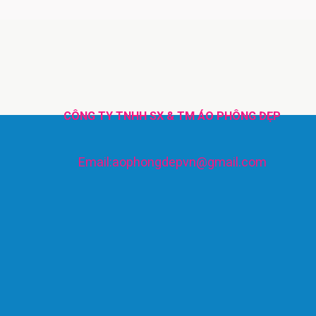
CÔNG TY TNHH SX & TM ÁO PHÔNG ĐẸP
Email:aophongdepvn@gmail.com