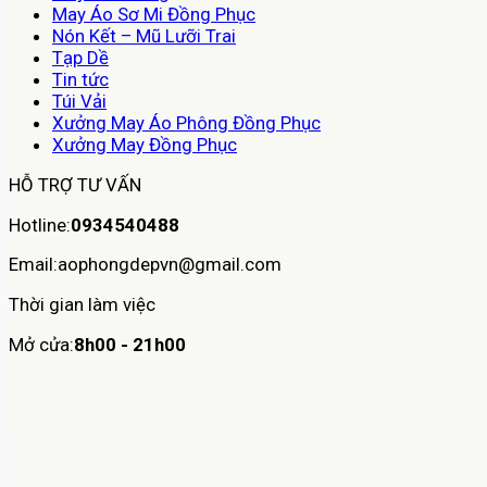
May Áo Sơ Mi Đồng Phục
Nón Kết – Mũ Lưỡi Trai
Tạp Dề
Tin tức
Túi Vải
Xưởng May Áo Phông Đồng Phục
Xưởng May Đồng Phục
HỖ TRỢ TƯ VẤN
Hotline:
0934540488
Email:aophongdepvn@gmail.com
Thời gian làm việc
Mở cửa:
8h00 - 21h00