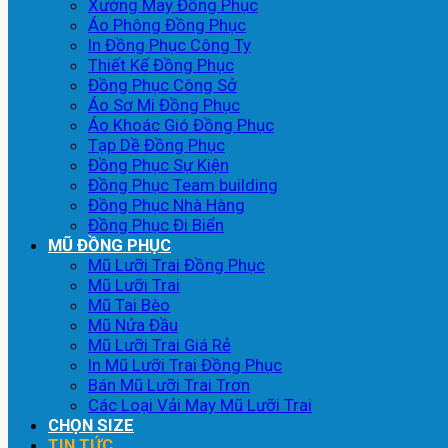
Xưởng May Đồng Phục
Áo Phông Đồng Phục
In Đồng Phục Công Ty
Thiết Kế Đồng Phục
Đồng Phục Công Sở
Áo Sơ Mi Đồng Phục
Áo Khoác Gió Đồng Phục
Tạp Dề Đồng Phục
Đồng Phục Sự Kiện
Đồng Phục Team building
Đồng Phục Nhà Hàng
Đồng Phục Đi Biển
MŨ ĐỒNG PHỤC
Mũ Lưỡi Trai Đồng Phục
Mũ Lưỡi Trai
Mũ Tai Bèo
Mũ Nửa Đầu
Mũ Lưỡi Trai Giá Rẻ
In Mũ Lưỡi Trai Đồng Phục
Bán Mũ Lưỡi Trai Trơn
Các Loại Vải May Mũ Lưỡi Trai
CHỌN SIZE
TIN TỨC