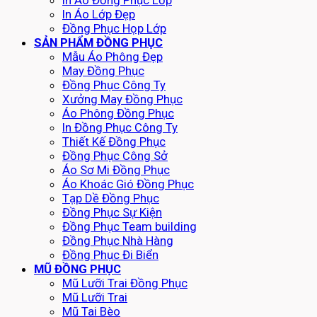
In Áo Đồng Phục Lớp
In Áo Lớp Đẹp
Đồng Phục Họp Lớp
SẢN PHẨM ĐỒNG PHỤC
Mẫu Áo Phông Đẹp
May Đồng Phục
Đồng Phục Công Ty
Xưởng May Đồng Phục
Áo Phông Đồng Phục
In Đồng Phục Công Ty
Thiết Kế Đồng Phục
Đồng Phục Công Sở
Áo Sơ Mi Đồng Phục
Áo Khoác Gió Đồng Phục
Tạp Dề Đồng Phục
Đồng Phục Sự Kiện
Đồng Phục Team building
Đồng Phục Nhà Hàng
Đồng Phục Đi Biển
MŨ ĐỒNG PHỤC
Mũ Lưỡi Trai Đồng Phục
Mũ Lưỡi Trai
Mũ Tai Bèo