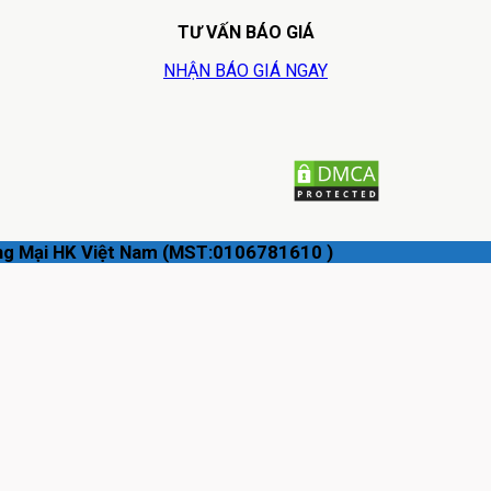
TƯ VẤN BÁO GIÁ
NHẬN BÁO GIÁ NGAY
ng Mại HK Việt Nam (MST:0106781610 )