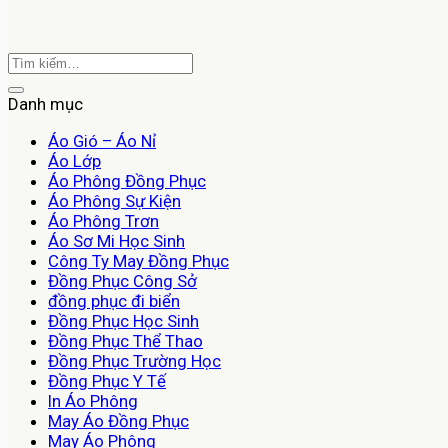
Danh mục
Áo Gió – Áo Nỉ
Áo Lớp
Áo Phông Đồng Phục
Áo Phông Sự Kiện
Áo Phông Trơn
Áo Sơ Mi Học Sinh
Công Ty May Đồng Phục
Đồng Phục Công Sở
đồng phục đi biển
Đồng Phục Học Sinh
Đồng Phục Thể Thao
Đồng Phục Trường Học
Đồng Phục Y Tế
In Áo Phông
May Áo Đồng Phục
May Áo Phông