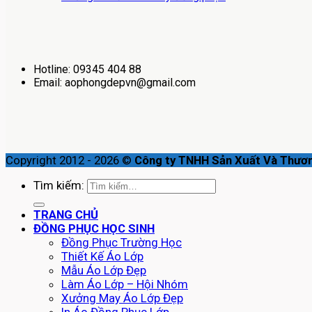
Hotline: 09345 404 88
Email: aophongdepvn@gmail.com
Copyright 2012 - 2026 ©
Công ty TNHH Sản Xuất Và Thươ
Tìm kiếm:
TRANG CHỦ
ĐỒNG PHỤC HỌC SINH
Đồng Phục Trường Học
Thiết Kế Áo Lớp
Mẫu Áo Lớp Đẹp
Làm Áo Lớp – Hội Nhóm
Xưởng May Áo Lớp Đẹp