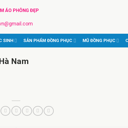
TM ÁO PHÔNG ĐẸP
pvn@gmail.com
C SINH
SẢN PHẨM ĐỒNG PHỤC
MŨ ĐỒNG PHỤC
C
 Hà Nam