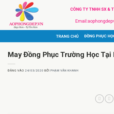
Bỏ
CÔNG TY TNHH SX & 
qua
nội
Email:aophongde
dung
ĐỒNG PHỤC HỌ
TRANG CHỦ
May Đồng Phục Trường Học Tại
ĐĂNG VÀO
24/03/2020
BỞI
PHẠM VĂN KHANH