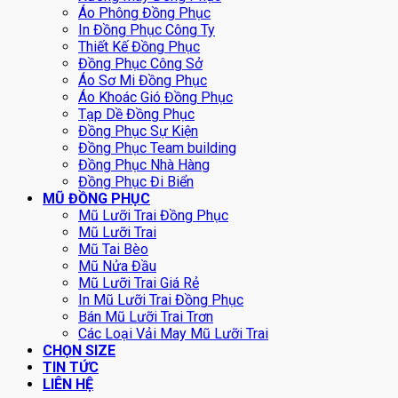
Áo Phông Đồng Phục
In Đồng Phục Công Ty
Thiết Kế Đồng Phục
Đồng Phục Công Sở
Áo Sơ Mi Đồng Phục
Áo Khoác Gió Đồng Phục
Tạp Dề Đồng Phục
Đồng Phục Sự Kiện
Đồng Phục Team building
Đồng Phục Nhà Hàng
Đồng Phục Đi Biển
MŨ ĐỒNG PHỤC
Mũ Lưỡi Trai Đồng Phục
Mũ Lưỡi Trai
Mũ Tai Bèo
Mũ Nửa Đầu
Mũ Lưỡi Trai Giá Rẻ
In Mũ Lưỡi Trai Đồng Phục
Bán Mũ Lưỡi Trai Trơn
Các Loại Vải May Mũ Lưỡi Trai
CHỌN SIZE
TIN TỨC
LIÊN HỆ