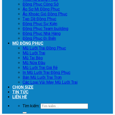
Đồng Phục Công Sở
Áo Sơ Mi Đồng Phục
Áo Khoác Gió Đồng Phục
Tạp Dề Đồng Phục
Đồng Phục Sự Kiện
Đồng Phục Team building
Đồng Phục Nhà Hàng
Đồng Phục Đi Biển
MŨ ĐỒNG PHỤC
Mũ Lưỡi Trai Đồng Phục
Mũ Lưỡi Trai
Mũ Tai Bèo
Mũ Nửa Đầu
Mũ Lưỡi Trai Giá Rẻ
In Mũ Lưỡi Trai Đồng Phục
Bán Mũ Lưỡi Trai Trơn
Các Loại Vải May Mũ Lưỡi Trai
CHỌN SIZE
TIN TỨC
LIÊN HỆ
Tìm kiếm: