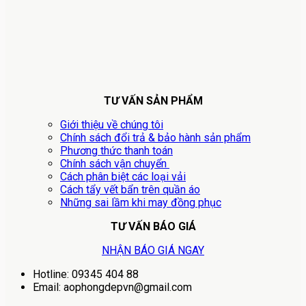
TƯ VẤN SẢN PHẨM
Giới thiệu về chúng tôi
Chính sách đổi trả & bảo hành sản phẩm
Phương thức thanh toán
Chính sách vận chuyển
Cách phân biệt các loại vải
Cách tẩy vết bẩn trên quần áo
Những sai lầm khi may đồng phục
TƯ VẤN BÁO GIÁ
NHẬN BÁO GIÁ NGAY
Hotline: 09345 404 88
Email: aophongdepvn@gmail.com