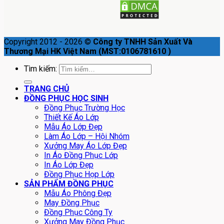
Copyright 2012 - 2026 ©
Công ty TNHH Sản Xuất Và
Thương Mại HK Việt Nam (MST:0106781610 )
Tìm kiếm:
TRANG CHỦ
ĐỒNG PHỤC HỌC SINH
Đồng Phục Trường Học
Thiết Kế Áo Lớp
Mẫu Áo Lớp Đẹp
Làm Áo Lớp – Hội Nhóm
Xưởng May Áo Lớp Đẹp
In Áo Đồng Phục Lớp
In Áo Lớp Đẹp
Đồng Phục Họp Lớp
SẢN PHẨM ĐỒNG PHỤC
Mẫu Áo Phông Đẹp
May Đồng Phục
Đồng Phục Công Ty
Xưởng May Đồng Phục