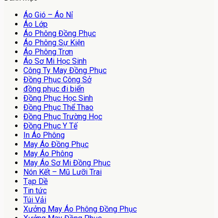
Áo Gió – Áo Nỉ
Áo Lớp
Áo Phông Đồng Phục
Áo Phông Sự Kiện
Áo Phông Trơn
Áo Sơ Mi Học Sinh
Công Ty May Đồng Phục
Đồng Phục Công Sở
đồng phục đi biển
Đồng Phục Học Sinh
Đồng Phục Thể Thao
Đồng Phục Trường Học
Đồng Phục Y Tế
In Áo Phông
May Áo Đồng Phục
May Áo Phông
May Áo Sơ Mi Đồng Phục
Nón Kết – Mũ Lưỡi Trai
Tạp Dề
Tin tức
Túi Vải
Xưởng May Áo Phông Đồng Phục