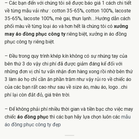
– Các bạn đến với chúng tôi sẽ được báo giá 1 cách chi tiết
về từng mẫu vải như : cotton 35-65%, cotton 100%, lacoste
35-65%, lacoste 100%, mè gai, thun lạnh….Hướng dẫn cách
phối màu về từng loại áo và hơn hết là chúng tôi có
xưởng
may áo đồng phục công ty
riêng biệt, xưởng in áo đồng
phục công ty riêng biệt.
– Đều trong quy trình khép kín không có sự nhúng tay của
bên thứ 3 do vậy chi phí đã được giảm đáng kể đối với
những đơn vị chỉ tư vấn nhận đơn hàng xong rồi nhờ bên thứ
3 làm áo họ chỉ cần ăn phần trăm như vậy rủi ro về chiếc áo
của các bạn rất cao như sau về size áo, màu áo, logo…chi
phí lại còn đắt đỏ, giá trên trời.
– Để không phải phí nhiều thời gian và tiền bạc cho việc may
chiếc
áo đồng phục
thì các bạn hãy lựa chọn luôn các
mẫu
áo đồng phục công ty đẹp