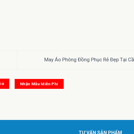
May Áo Phông Đồng Phục Rẻ Đẹp Tại Cầ
iá
Nhận Mẫu Miễn Phí
TƯ VẤN SẢN PHẨM