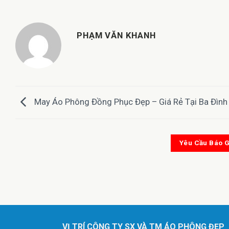
PHẠM VĂN KHANH
May Áo Phông Đồng Phục Đẹp – Giá Rẻ Tại Ba Đình
Yêu Cầu Báo G
VỊ TRÍ CÔNG TY SX VÀ TM ÁO PHÔNG ĐẸP