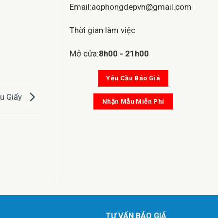
Email:aophongdepvn@gmail.com
Thời gian làm việc
Mở cửa:
8h00 - 21h00
Yêu Cầu Báo Giá
u Giấy
Nhận Mẫu Miễn Phí
TƯ VẤN BÁO GIÁ