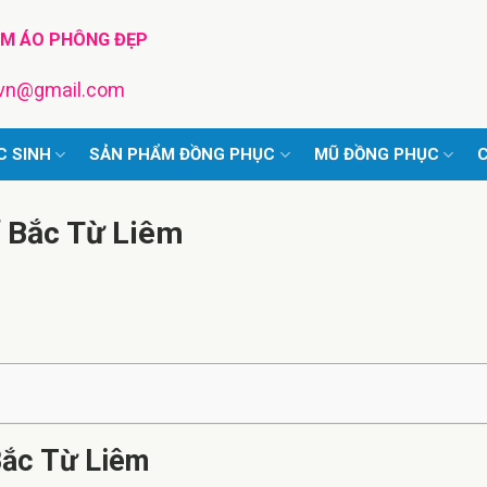
TM ÁO PHÔNG ĐẸP
pvn@gmail.com
C SINH
SẢN PHẨM ĐỒNG PHỤC
MŨ ĐỒNG PHỤC
C
 Bắc Từ Liêm
ắc Từ Liêm