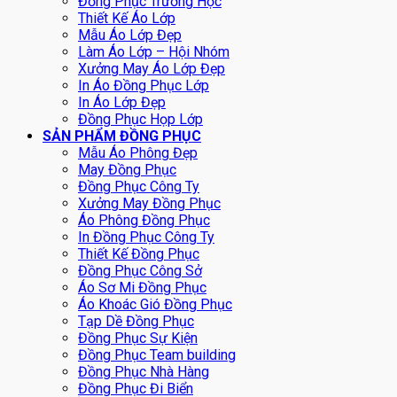
Đồng Phục Trường Học
Thiết Kế Áo Lớp
Mẫu Áo Lớp Đẹp
Làm Áo Lớp – Hội Nhóm
Xưởng May Áo Lớp Đẹp
In Áo Đồng Phục Lớp
In Áo Lớp Đẹp
Đồng Phục Họp Lớp
SẢN PHẨM ĐỒNG PHỤC
Mẫu Áo Phông Đẹp
May Đồng Phục
Đồng Phục Công Ty
Xưởng May Đồng Phục
Áo Phông Đồng Phục
In Đồng Phục Công Ty
Thiết Kế Đồng Phục
Đồng Phục Công Sở
Áo Sơ Mi Đồng Phục
Áo Khoác Gió Đồng Phục
Tạp Dề Đồng Phục
Đồng Phục Sự Kiện
Đồng Phục Team building
Đồng Phục Nhà Hàng
Đồng Phục Đi Biển