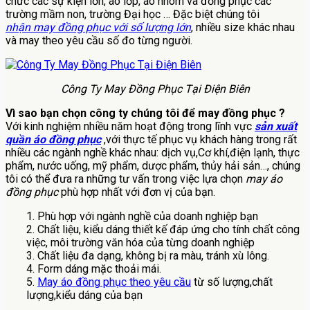
chức các sự kiện lớn, áo lớp, áo nhóm và đồng phục các
trường mầm non, trường Đại học … Đặc biệt chúng tôi
nhận may đồng phục với số lượng lớn
, nhiều size khác nhau
và may theo yêu cầu số đo từng người.
Công Ty May Đồng Phục Tại Điện Biên
Vì sao bạn chọn công ty chúng tôi để may đồng phục ?
Với kinh nghiệm nhiều năm hoạt động trong lĩnh vực
sản xuất
quần áo đồng phục
,với thực tế phục vụ khách hàng trong rất
nhiều các ngành nghề khác nhau: dịch vụ,Cơ khí,điện lạnh, thực
phẩm, nước uống, mỹ phẩm, dược phẩm, thủy hải sản…, chúng
tôi có thể đưa ra những tư vấn trong việc lựa chọn
may áo
đồng phục
phù hợp nhất với đơn vị của bạn.
1. Phù hợp với ngành nghề của doanh nghiệp bạn
2. Chất liệu, kiểu dáng thiết kế đáp ứng cho tính chất công
việc, môi trường văn hóa của từng doanh nghiệp
3. Chất liệu đa dạng, không bị ra màu, tránh xù lông.
4. Form dáng mặc thoải mái.
5.
May áo đồng phục theo yêu cầu
từ số lượng,chất
lượng,kiểu dáng của bạn