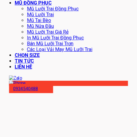
MŨ ĐỒNG PHỤC
Mũ Lưỡi Trai Đồng Phục
Mũ Lưỡi Trai
Mũ Tai Bèo
Mũ Nửa Đầu
Mũ Lưỡi Trai Giá Rẻ
In Mũ Lưỡi Trai Đồng Phục
Bán Mũ Lưỡi Trai Trơn
Các Loại Vải May Mũ Lưỡi Trai
CHỌN SIZE
TIN TỨC
LIÊN HỆ
0934540488