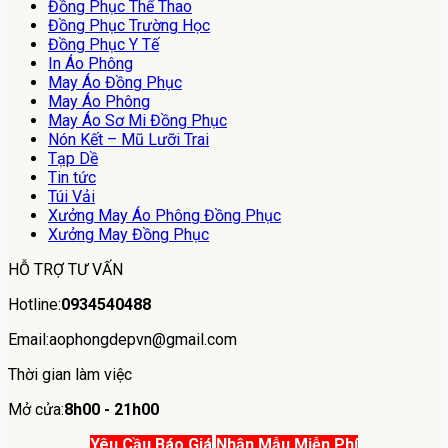
Đồng Phục Thể Thao
Đồng Phục Trường Học
Đồng Phục Y Tế
In Áo Phông
May Áo Đồng Phục
May Áo Phông
May Áo Sơ Mi Đồng Phục
Nón Kết – Mũ Lưỡi Trai
Tạp Dề
Tin tức
Túi Vải
Xưởng May Áo Phông Đồng Phục
Xưởng May Đồng Phục
HỖ TRỢ TƯ VẤN
Hotline:
0934540488
Email:aophongdepvn@gmail.com
Thời gian làm việc
Mở cửa:
8h00 - 21h00
Yêu Cầu Báo Giá
Nhận Mẫu Miễn Phí