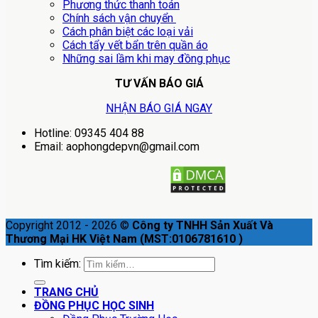
Phương thức thanh toán
Chính sách vận chuyển
Cách phân biệt các loại vải
Cách tẩy vết bẩn trên quần áo
Những sai lầm khi may đồng phục
TƯ VẤN BÁO GIÁ
NHẬN BÁO GIÁ NGAY
Hotline: 09345 404 88
Email: aophongdepvn@gmail.com
Copyright 2012 - 2026 ©
Công ty TNHH Sản Xuất Và
Thương Mại HK Việt Nam (MST:0106781610 )
Tìm kiếm:
TRANG CHỦ
ĐỒNG PHỤC HỌC SINH