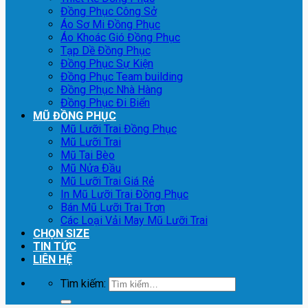
Đồng Phục Công Sở
Áo Sơ Mi Đồng Phục
Áo Khoác Gió Đồng Phục
Tạp Dề Đồng Phục
Đồng Phục Sự Kiện
Đồng Phục Team building
Đồng Phục Nhà Hàng
Đồng Phục Đi Biển
MŨ ĐỒNG PHỤC
Mũ Lưỡi Trai Đồng Phục
Mũ Lưỡi Trai
Mũ Tai Bèo
Mũ Nửa Đầu
Mũ Lưỡi Trai Giá Rẻ
In Mũ Lưỡi Trai Đồng Phục
Bán Mũ Lưỡi Trai Trơn
Các Loại Vải May Mũ Lưỡi Trai
CHỌN SIZE
TIN TỨC
LIÊN HỆ
Tìm kiếm: