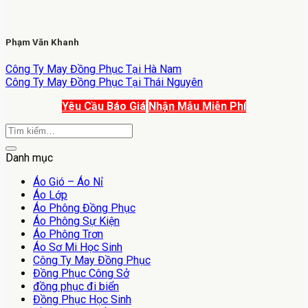
Phạm Văn Khanh
Công Ty May Đồng Phục Tại Hà Nam
Công Ty May Đồng Phục Tại Thái Nguyên
Yêu Cầu Báo Giá
Nhận Mẫu Miễn Phí
Danh mục
Áo Gió – Áo Nỉ
Áo Lớp
Áo Phông Đồng Phục
Áo Phông Sự Kiện
Áo Phông Trơn
Áo Sơ Mi Học Sinh
Công Ty May Đồng Phục
Đồng Phục Công Sở
đồng phục đi biển
Đồng Phục Học Sinh