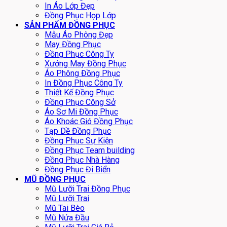
In Áo Lớp Đẹp
Đồng Phục Họp Lớp
SẢN PHẨM ĐỒNG PHỤC
Mẫu Áo Phông Đẹp
May Đồng Phục
Đồng Phục Công Ty
Xưởng May Đồng Phục
Áo Phông Đồng Phục
In Đồng Phục Công Ty
Thiết Kế Đồng Phục
Đồng Phục Công Sở
Áo Sơ Mi Đồng Phục
Áo Khoác Gió Đồng Phục
Tạp Dề Đồng Phục
Đồng Phục Sự Kiện
Đồng Phục Team building
Đồng Phục Nhà Hàng
Đồng Phục Đi Biển
MŨ ĐỒNG PHỤC
Mũ Lưỡi Trai Đồng Phục
Mũ Lưỡi Trai
Mũ Tai Bèo
Mũ Nửa Đầu