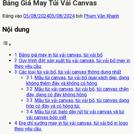
Bảng Giá May Túi Vải Canvas
Đăng vào
05/08/2024
05/08/2024
bởi
Phạm Văn Khanh
Nội dung
Bảng giá may in túi vải canvas, túi vải bố
Quy trình đặt sản xuất túi vải canvas, túi vải bố may in
theo yêu cầu:
Các loại túi vải bố, túi vải canvas thông dụng nhất
Mẫu túi canvas, túi vải bố quai xách dẹp, dạng
không thêm đáy và không có hông.
Mẫu túi vải canvas, túi vải bố, túi canvas chặn
đáy, dạng có đáy không hông
Mẫu túi vải canvas, túi vải bố, túi canvas dạng
hộp có đáy và có hông túi.
Mẫu túi rút, balo dây rút từ vải canvas và túi
vải canvas bóp viết
Địa chỉ xưởng may in túi vải canvas, túi vải bố in logo
theo yêu cầu