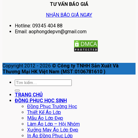
TƯ VẤN BÁO GIÁ
NHẬN BÁO GIÁ NGAY
Hotline: 09345 404 88
Email: aophongdepvn@gmail.com
Copyright 2012 - 2026 ©
Công ty TNHH Sản Xuất Và
Thương Mại HK Việt Nam (MST:0106781610 )
Tìm
kiếm:
TRANG CHỦ
ĐỒNG PHỤC HỌC SINH
Đồng Phục Trường Học
Thiết Kế Áo Lớp
Mẫu Áo Lớp Đẹp
Làm Áo Lớp – Hội Nhóm
Xưởng May Áo Lớp Đẹp
In Áo Đồng Phục Lớp