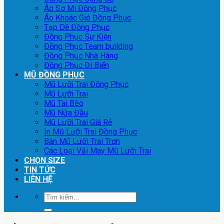
Áo Sơ Mi Đồng Phục
Áo Khoác Gió Đồng Phục
Tạp Dề Đồng Phục
Đồng Phục Sự Kiện
Đồng Phục Team building
Đồng Phục Nhà Hàng
Đồng Phục Đi Biển
MŨ ĐỒNG PHỤC
Mũ Lưỡi Trai Đồng Phục
Mũ Lưỡi Trai
Mũ Tai Bèo
Mũ Nửa Đầu
Mũ Lưỡi Trai Giá Rẻ
In Mũ Lưỡi Trai Đồng Phục
Bán Mũ Lưỡi Trai Trơn
Các Loại Vải May Mũ Lưỡi Trai
CHỌN SIZE
TIN TỨC
LIÊN HỆ
Tìm
kiếm: