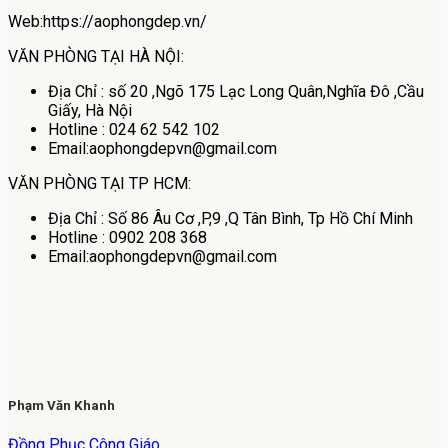
Web:https://aophongdep.vn/
VĂN PHÒNG TẠI HÀ NỘI:
Địa Chỉ : số 20 ,Ngõ 175 Lạc Long Quân,Nghĩa Đô ,Cầu
Giấy, Hà Nội
Hotline : 024 62 542 102
Email:aophongdepvn@gmail.com
VĂN PHÒNG TẠI TP HCM:
Địa Chỉ : Số 86 Âu Cơ ,P,9 ,Q Tân Bình, Tp Hồ Chí Minh
Hotline : 0902 208 368
Email:aophongdepvn@gmail.com
Phạm Văn Khanh
Đồng Phục Công Giáo