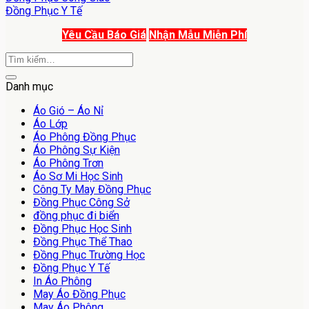
Đồng Phục Y Tế
Yêu Cầu Báo Giá
Nhận Mẫu Miễn Phí
Danh mục
Áo Gió – Áo Nỉ
Áo Lớp
Áo Phông Đồng Phục
Áo Phông Sự Kiện
Áo Phông Trơn
Áo Sơ Mi Học Sinh
Công Ty May Đồng Phục
Đồng Phục Công Sở
đồng phục đi biển
Đồng Phục Học Sinh
Đồng Phục Thể Thao
Đồng Phục Trường Học
Đồng Phục Y Tế
In Áo Phông
May Áo Đồng Phục
May Áo Phông