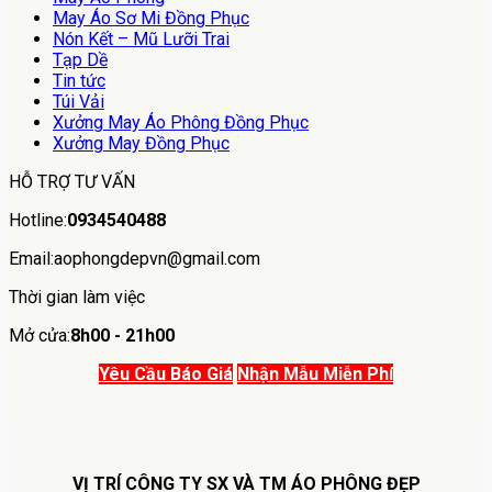
May Áo Sơ Mi Đồng Phục
Nón Kết – Mũ Lưỡi Trai
Tạp Dề
Tin tức
Túi Vải
Xưởng May Áo Phông Đồng Phục
Xưởng May Đồng Phục
HỖ TRỢ TƯ VẤN
Hotline:
0934540488
Email:aophongdepvn@gmail.com
Thời gian làm việc
Mở cửa:
8h00 - 21h00
Yêu Cầu Báo Giá
Nhận Mẫu Miễn Phí
VỊ TRÍ CÔNG TY SX VÀ TM ÁO PHÔNG ĐẸP