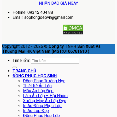
NHẬN BÁO GIÁ NGAY
Hotline: 09345 404 88
Email: aophongdepvn@gmail.com
Copyright 2012 - 2026 ©
Công ty TNHH Sản Xuất Và
Thương Mại HK Việt Nam (MST:0106781610 )
Tìm kiếm:
TRANG CHỦ
ĐỒNG PHỤC HỌC SINH
Đồng Phục Trường Học
Thiết Kế Áo Lớp
Mẫu Áo Lớp Đẹp
Làm Áo Lớp – Hội Nhóm
Xưởng May Áo Lớp Đẹp
In Áo Đồng Phục Lớp
In Áo Lớp Đẹp
Đồng Phục Họp Lớp