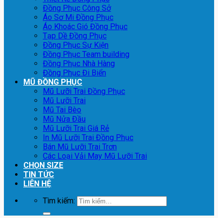
Đồng Phục Công Sở
Áo Sơ Mi Đồng Phục
Áo Khoác Gió Đồng Phục
Tạp Dề Đồng Phục
Đồng Phục Sự Kiện
Đồng Phục Team building
Đồng Phục Nhà Hàng
Đồng Phục Đi Biển
MŨ ĐỒNG PHỤC
Mũ Lưỡi Trai Đồng Phục
Mũ Lưỡi Trai
Mũ Tai Bèo
Mũ Nửa Đầu
Mũ Lưỡi Trai Giá Rẻ
In Mũ Lưỡi Trai Đồng Phục
Bán Mũ Lưỡi Trai Trơn
Các Loại Vải May Mũ Lưỡi Trai
CHỌN SIZE
TIN TỨC
LIÊN HỆ
Tìm kiếm: