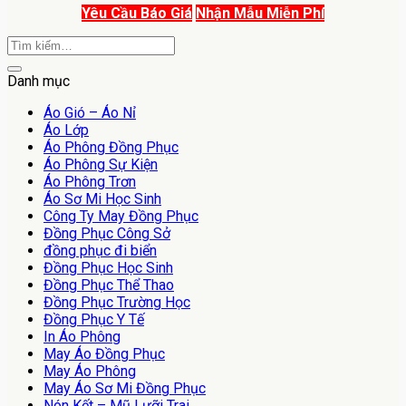
Yêu Cầu Báo Giá
Nhận Mẫu Miễn Phí
Danh mục
Áo Gió – Áo Nỉ
Áo Lớp
Áo Phông Đồng Phục
Áo Phông Sự Kiện
Áo Phông Trơn
Áo Sơ Mi Học Sinh
Công Ty May Đồng Phục
Đồng Phục Công Sở
đồng phục đi biển
Đồng Phục Học Sinh
Đồng Phục Thể Thao
Đồng Phục Trường Học
Đồng Phục Y Tế
In Áo Phông
May Áo Đồng Phục
May Áo Phông
May Áo Sơ Mi Đồng Phục
Nón Kết – Mũ Lưỡi Trai