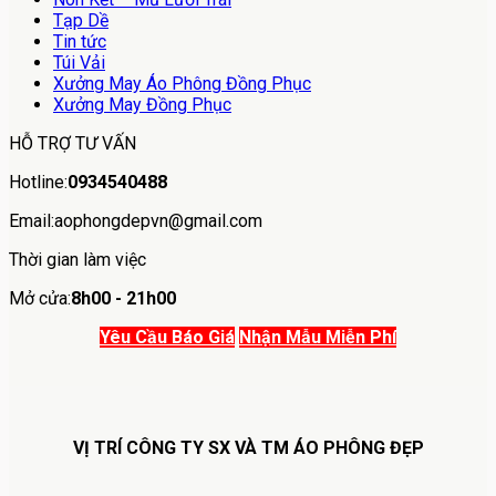
Tạp Dề
Tin tức
Túi Vải
Xưởng May Áo Phông Đồng Phục
Xưởng May Đồng Phục
HỖ TRỢ TƯ VẤN
Hotline:
0934540488
Email:aophongdepvn@gmail.com
Thời gian làm việc
Mở cửa:
8h00 - 21h00
Yêu Cầu Báo Giá
Nhận Mẫu Miễn Phí
VỊ TRÍ CÔNG TY SX VÀ TM ÁO PHÔNG ĐẸP