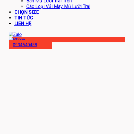
Bán Mũ Lưỡi Trai Trơn
Các Loại Vải May Mũ Lưỡi Trai
CHỌN SIZE
TIN TỨC
LIÊN HỆ
0934540488