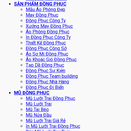
SẢN PHẨM ĐỒNG PHỤC
Mẫu Áo Phông Đẹp
May Đồng Phục
Đồng Phục Công Ty
Xưởng May Đồng Phục
Áo Phông Đồng Phục
In Đồng Phục Công Ty
Thiết Kế Đồng Phục
Đồng Phục Công Sở
Áo Sơ Mi Đồng Phục
Áo Khoác Gió Đồng Phục
Tạp Dề Đồng Phục
Đồng Phục Sự Kiện
Đồng Phục Team building
Đồng Phục Nhà Hàng
Đồng Phục Đi Biển
MŨ ĐỒNG PHỤC
Mũ Lưỡi Trai Đồng Phục
Mũ Lưỡi Trai
Mũ Tai Bèo
Mũ Nửa Đầu
Mũ Lưỡi Trai Giá Rẻ
In Mũ Lưỡi Trai Đồng Phục