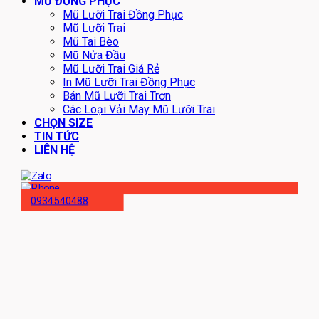
MŨ ĐỒNG PHỤC
Mũ Lưỡi Trai Đồng Phục
Mũ Lưỡi Trai
Mũ Tai Bèo
Mũ Nửa Đầu
Mũ Lưỡi Trai Giá Rẻ
In Mũ Lưỡi Trai Đồng Phục
Bán Mũ Lưỡi Trai Trơn
Các Loại Vải May Mũ Lưỡi Trai
CHỌN SIZE
TIN TỨC
LIÊN HỆ
0934540488