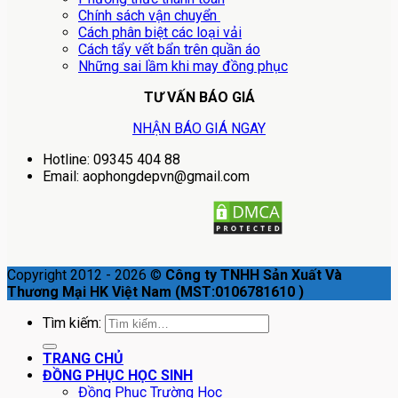
Chính sách vận chuyển
Cách phân biệt các loại vải
Cách tẩy vết bẩn trên quần áo
Những sai lầm khi may đồng phục
TƯ VẤN BÁO GIÁ
NHẬN BÁO GIÁ NGAY
Hotline: 09345 404 88
Email: aophongdepvn@gmail.com
Copyright 2012 - 2026 ©
Công ty TNHH Sản Xuất Và
Thương Mại HK Việt Nam (MST:0106781610 )
Tìm kiếm:
TRANG CHỦ
ĐỒNG PHỤC HỌC SINH
Đồng Phục Trường Học