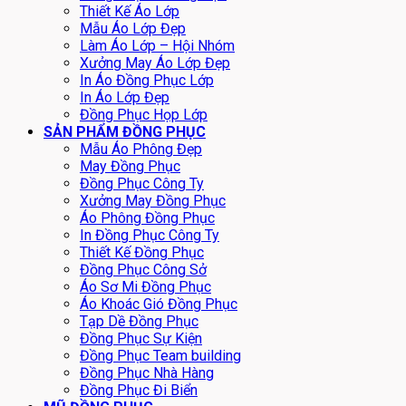
Thiết Kế Áo Lớp
Mẫu Áo Lớp Đẹp
Làm Áo Lớp – Hội Nhóm
Xưởng May Áo Lớp Đẹp
In Áo Đồng Phục Lớp
In Áo Lớp Đẹp
Đồng Phục Họp Lớp
SẢN PHẨM ĐỒNG PHỤC
Mẫu Áo Phông Đẹp
May Đồng Phục
Đồng Phục Công Ty
Xưởng May Đồng Phục
Áo Phông Đồng Phục
In Đồng Phục Công Ty
Thiết Kế Đồng Phục
Đồng Phục Công Sở
Áo Sơ Mi Đồng Phục
Áo Khoác Gió Đồng Phục
Tạp Dề Đồng Phục
Đồng Phục Sự Kiện
Đồng Phục Team building
Đồng Phục Nhà Hàng
Đồng Phục Đi Biển