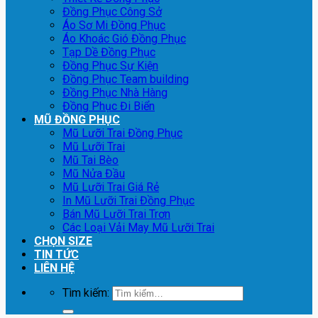
Đồng Phục Công Sở
Áo Sơ Mi Đồng Phục
Áo Khoác Gió Đồng Phục
Tạp Dề Đồng Phục
Đồng Phục Sự Kiện
Đồng Phục Team building
Đồng Phục Nhà Hàng
Đồng Phục Đi Biển
MŨ ĐỒNG PHỤC
Mũ Lưỡi Trai Đồng Phục
Mũ Lưỡi Trai
Mũ Tai Bèo
Mũ Nửa Đầu
Mũ Lưỡi Trai Giá Rẻ
In Mũ Lưỡi Trai Đồng Phục
Bán Mũ Lưỡi Trai Trơn
Các Loại Vải May Mũ Lưỡi Trai
CHỌN SIZE
TIN TỨC
LIÊN HỆ
Tìm kiếm: