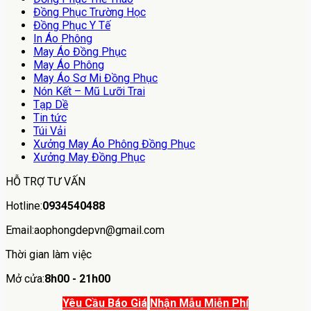
Đồng Phục Trường Học
Đồng Phục Y Tế
In Áo Phông
May Áo Đồng Phục
May Áo Phông
May Áo Sơ Mi Đồng Phục
Nón Kết – Mũ Lưỡi Trai
Tạp Dề
Tin tức
Túi Vải
Xưởng May Áo Phông Đồng Phục
Xưởng May Đồng Phục
HỖ TRỢ TƯ VẤN
Hotline:
0934540488
Email:aophongdepvn@gmail.com
Thời gian làm việc
Mở cửa:
8h00 - 21h00
Yêu Cầu Báo Giá
Nhận Mẫu Miễn Phí