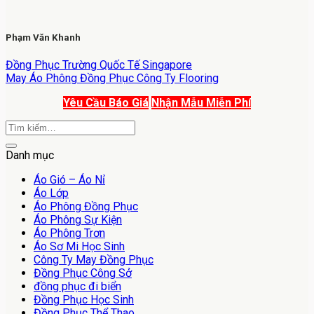
Phạm Văn Khanh
Đồng Phục Trường Quốc Tế Singapore
May Áo Phông Đồng Phục Công Ty Flooring
Yêu Cầu Báo Giá
Nhận Mẫu Miễn Phí
Danh mục
Áo Gió – Áo Nỉ
Áo Lớp
Áo Phông Đồng Phục
Áo Phông Sự Kiện
Áo Phông Trơn
Áo Sơ Mi Học Sinh
Công Ty May Đồng Phục
Đồng Phục Công Sở
đồng phục đi biển
Đồng Phục Học Sinh
Đồng Phục Thể Thao