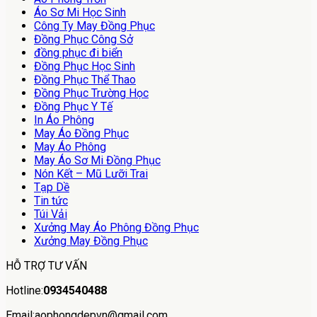
Áo Sơ Mi Học Sinh
Công Ty May Đồng Phục
Đồng Phục Công Sở
đồng phục đi biển
Đồng Phục Học Sinh
Đồng Phục Thể Thao
Đồng Phục Trường Học
Đồng Phục Y Tế
In Áo Phông
May Áo Đồng Phục
May Áo Phông
May Áo Sơ Mi Đồng Phục
Nón Kết – Mũ Lưỡi Trai
Tạp Dề
Tin tức
Túi Vải
Xưởng May Áo Phông Đồng Phục
Xưởng May Đồng Phục
HỖ TRỢ TƯ VẤN
Hotline:
0934540488
Email:aophongdepvn@gmail.com