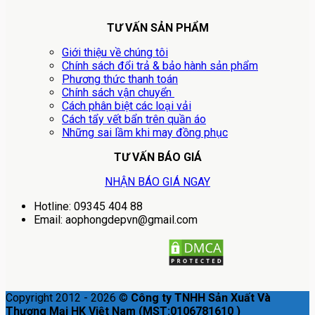
TƯ VẤN SẢN PHẨM
Giới thiệu về chúng tôi
Chính sách đổi trả & bảo hành sản phẩm
Phương thức thanh toán
Chính sách vận chuyển
Cách phân biệt các loại vải
Cách tẩy vết bẩn trên quần áo
Những sai lầm khi may đồng phục
TƯ VẤN BÁO GIÁ
NHẬN BÁO GIÁ NGAY
Hotline: 09345 404 88
Email: aophongdepvn@gmail.com
Copyright 2012 - 2026 ©
Công ty TNHH Sản Xuất Và
Thương Mại HK Việt Nam (MST:0106781610 )