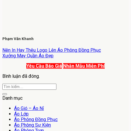
Phạm Văn Khanh
Nên In Hay Thêu Logo Lên Áo Phông Đồng Phục
Xưởng May Quần Áo Đẹp
Yêu Cầu Báo Giá
Nhận Mẫu Miễn Phí
Bình luận đã đóng.
Danh mục
Áo Gió – Áo Nỉ
Áo Lớp
Áo Phông Đồng Phục
Áo Phông Sự Kiện
Áo Phông Trơn