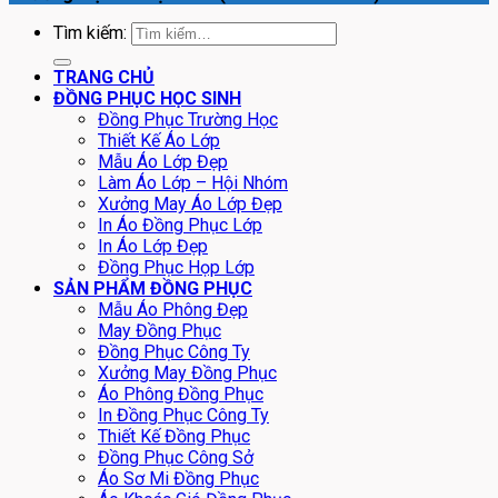
Tìm kiếm:
TRANG CHỦ
ĐỒNG PHỤC HỌC SINH
Đồng Phục Trường Học
Thiết Kế Áo Lớp
Mẫu Áo Lớp Đẹp
Làm Áo Lớp – Hội Nhóm
Xưởng May Áo Lớp Đẹp
In Áo Đồng Phục Lớp
In Áo Lớp Đẹp
Đồng Phục Họp Lớp
SẢN PHẨM ĐỒNG PHỤC
Mẫu Áo Phông Đẹp
May Đồng Phục
Đồng Phục Công Ty
Xưởng May Đồng Phục
Áo Phông Đồng Phục
In Đồng Phục Công Ty
Thiết Kế Đồng Phục
Đồng Phục Công Sở
Áo Sơ Mi Đồng Phục