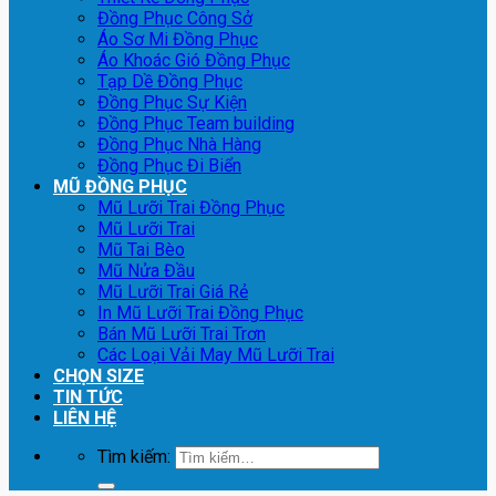
Đồng Phục Công Sở
Áo Sơ Mi Đồng Phục
Áo Khoác Gió Đồng Phục
Tạp Dề Đồng Phục
Đồng Phục Sự Kiện
Đồng Phục Team building
Đồng Phục Nhà Hàng
Đồng Phục Đi Biển
MŨ ĐỒNG PHỤC
Mũ Lưỡi Trai Đồng Phục
Mũ Lưỡi Trai
Mũ Tai Bèo
Mũ Nửa Đầu
Mũ Lưỡi Trai Giá Rẻ
In Mũ Lưỡi Trai Đồng Phục
Bán Mũ Lưỡi Trai Trơn
Các Loại Vải May Mũ Lưỡi Trai
CHỌN SIZE
TIN TỨC
LIÊN HỆ
Tìm kiếm: