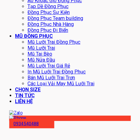
Áo Khoác Gió Đồng Phục
Tạp Dề Đồng Phục
Đồng Phục Sự Kiện
Đồng Phục Team building
Đồng Phục Nhà Hàng
Đồng Phục Đi Biển
MŨ ĐỒNG PHỤC
Mũ Lưỡi Trai Đồng Phục
Mũ Lưỡi Trai
Mũ Tai Bèo
Mũ Nửa Đầu
Mũ Lưỡi Trai Giá Rẻ
In Mũ Lưỡi Trai Đồng Phục
Bán Mũ Lưỡi Trai Trơn
Các Loại Vải May Mũ Lưỡi Trai
CHỌN SIZE
TIN TỨC
LIÊN HỆ
0934540488