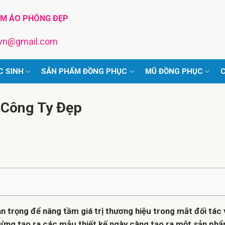
TM ÁO PHÔNG ĐẸP
pvn@gmail.com
C SINH
SẢN PHẨM ĐỒNG PHỤC
MŨ ĐỒNG PHỤC
C
 Công Ty Đẹp
n trọng để nâng tầm giá trị thương hiệu trong mắt đối tác
ừng tạo ra các mẫu thiết kế ngày càng tạo ra một sản ph