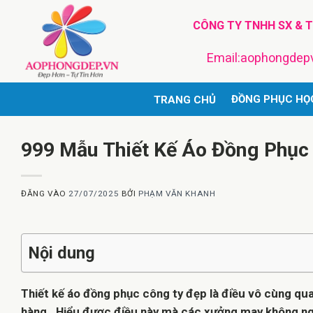
Bỏ
CÔNG TY TNHH SX & 
qua
nội
Email:aophongde
dung
ĐỒNG PHỤC HỌ
TRANG CHỦ
999 Mẫu Thiết Kế Áo Đồng Phục
ĐĂNG VÀO
27/07/2025
BỞI
PHẠM VĂN KHANH
Nội dung
Thiết kế áo đồng phục công ty đẹp là điều vô cùng qua
hàng . Hiểu được điều này mà các xưởng may không ng