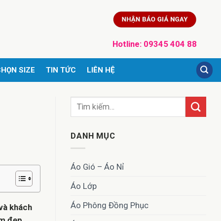
Hotline:
09345 404 88
HỌN SIZE
TIN TỨC
LIÊN HỆ
DANH MỤC
Áo Gió – Áo Nỉ
Áo Lớp
Áo Phông Đồng Phục
 và khách
ẩm đẹp,