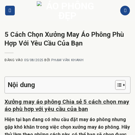
Bỏ
qua
nội
dung
5 Cách Chọn Xưởng May Áo Phông Phù
Hợp Với Yêu Cầu Của Bạn
ĐĂNG VÀO
05/08/2025
BỞI
PHẠM VĂN KHANH
Nội dung
Xưởng may áo phông Chia sẻ
5 cách chọn
may
áo phù hợp với yêu cầu của bạn
Hiện tại bạn đang có nhu cầu đặt may áo phông nhưng
gặp khó khăn trong việc chọn xưởng may áo phông. Hãy
thử làm theo những cách này, có thể bạn sẽ chọn được