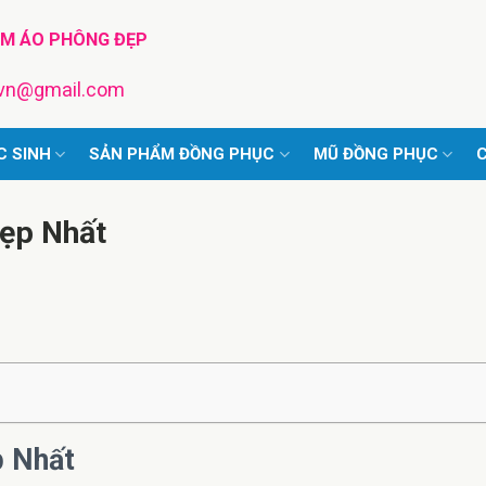
TM ÁO PHÔNG ĐẸP
pvn@gmail.com
C SINH
SẢN PHẨM ĐỒNG PHỤC
MŨ ĐỒNG PHỤC
C
ẹp Nhất
 Nhất