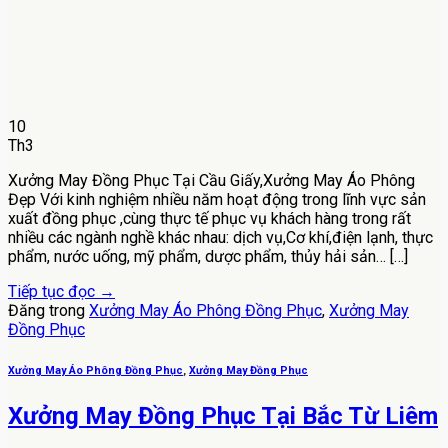
10
Th3
Xưởng May Đồng Phục Tại Cầu Giấy,Xưởng May Áo Phông
Đẹp Với kinh nghiệm nhiều năm hoạt động trong lĩnh vực sản
xuất đồng phục ,cùng thực tế phục vụ khách hàng trong rất
nhiều các ngành nghề khác nhau: dịch vụ,Cơ khí,điện lạnh, thực
phẩm, nước uống, mỹ phẩm, dược phẩm, thủy hải sản… […]
Tiếp tục đọc
→
Đăng trong
Xưởng May Áo Phông Đồng Phục
,
Xưởng May
Đồng Phục
Xưởng May Áo Phông Đồng Phục
,
Xưởng May Đồng Phục
Xưởng May Đồng Phục Tại Bắc Từ Liêm