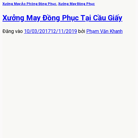
Xưởng May Áo Phông Đồng Phục
,
Xưởng May Đồng Phục
Xưởng May Đồng Phục Tại Cầu Giấy
Đăng vào
10/03/2017
12/11/2019
bởi
Phạm Văn Khanh