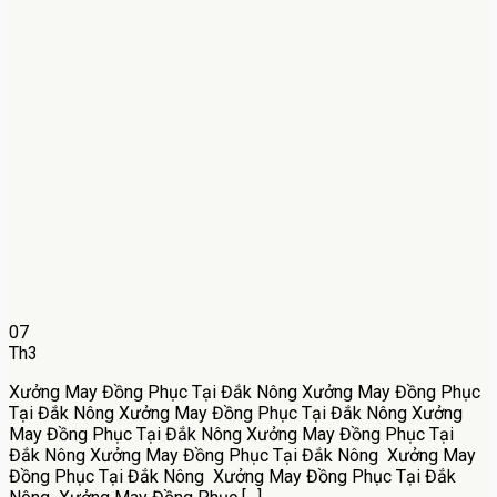
07
Th3
Xưởng May Đồng Phục Tại Đắk Nông Xưởng May Đồng Phục
Tại Đắk Nông Xưởng May Đồng Phục Tại Đắk Nông Xưởng
May Đồng Phục Tại Đắk Nông Xưởng May Đồng Phục Tại
Đắk Nông Xưởng May Đồng Phục Tại Đắk Nông Xưởng May
Đồng Phục Tại Đắk Nông Xưởng May Đồng Phục Tại Đắk