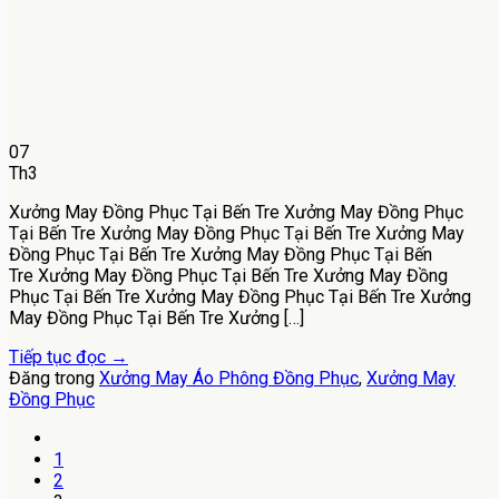
07
Th3
Xưởng May Đồng Phục Tại Bến Tre Xưởng May Đồng Phục
Tại Bến Tre Xưởng May Đồng Phục Tại Bến Tre Xưởng May
Đồng Phục Tại Bến Tre Xưởng May Đồng Phục Tại Bến
Tre Xưởng May Đồng Phục Tại Bến Tre Xưởng May Đồng
Phục Tại Bến Tre Xưởng May Đồng Phục Tại Bến Tre Xưởng
May Đồng Phục Tại Bến Tre Xưởng […]
Tiếp tục đọc
→
Đăng trong
Xưởng May Áo Phông Đồng Phục
,
Xưởng May
Đồng Phục
1
2