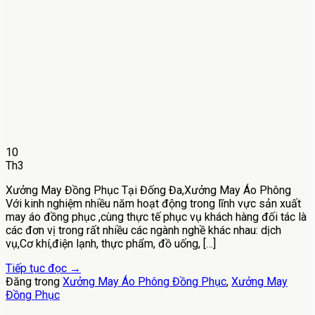
10
Th3
Xưởng May Đồng Phục Tại Đống Đa,Xưởng May Áo Phông
Với kinh nghiệm nhiều năm hoạt động trong lĩnh vực sản xuất
may áo đồng phục ,cùng thực tế phục vụ khách hàng đối tác là
các đơn vị trong rất nhiều các ngành nghề khác nhau: dịch
vụ,Cơ khí,điện lạnh, thực phẩm, đồ uống, […]
Tiếp tục đọc
→
Đăng trong
Xưởng May Áo Phông Đồng Phục
,
Xưởng May
Đồng Phục