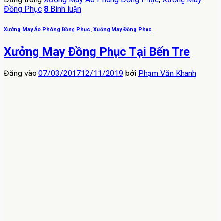
Đồng Phục
8
Bình luận
Xưởng May Áo Phông Đồng Phục
,
Xưởng May Đồng Phục
Xưởng May Đồng Phục Tại Bến Tre
Đăng vào
07/03/2017
12/11/2019
bởi
Phạm Văn Khanh