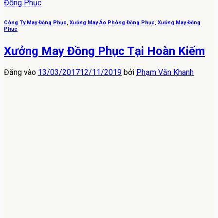
Đồng Phục
Công Ty May Đồng Phục
,
Xưởng May Áo Phông Đồng Phục
,
Xưởng May Đồng
Phục
Xưởng May Đồng Phục Tại Hoàn Kiếm
Đăng vào
13/03/2017
12/11/2019
bởi
Phạm Văn Khanh