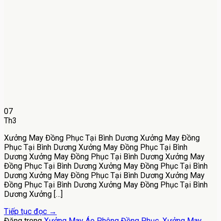
07
Th3
Xưởng May Đồng Phục Tại Bình Dương Xưởng May Đồng
Phục Tại Bình Dương Xưởng May Đồng Phục Tại Bình
Dương Xưởng May Đồng Phục Tại Bình Dương Xưởng May
Đồng Phục Tại Bình Dương Xưởng May Đồng Phục Tại Bình
Dương Xưởng May Đồng Phục Tại Bình Dương Xưởng May
Đồng Phục Tại Bình Dương Xưởng May Đồng Phục Tại Bình
Dương Xưởng […]
Tiếp tục đọc
→
Đăng trong
Xưởng May Áo Phông Đồng Phục
,
Xưởng May