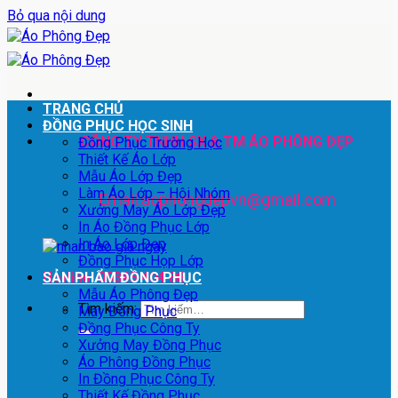
Bỏ qua nội dung
TRANG CHỦ
ĐỒNG PHỤC HỌC SINH
CÔNG TY TNHH SX & TM ÁO PHÔNG ĐẸP
Đồng Phục Trường Học
Thiết Kế Áo Lớp
Mẫu Áo Lớp Đẹp
Làm Áo Lớp – Hội Nhóm
Email:aophongdepvn@gmail.com
Xưởng May Áo Lớp Đẹp
In Áo Đồng Phục Lớp
In Áo Lớp Đẹp
Đồng Phục Họp Lớp
Hotline:
09345 404 88
SẢN PHẨM ĐỒNG PHỤC
Mẫu Áo Phông Đẹp
Tìm kiếm:
May Đồng Phục
Đồng Phục Công Ty
Xưởng May Đồng Phục
Áo Phông Đồng Phục
In Đồng Phục Công Ty
Thiết Kế Đồng Phục