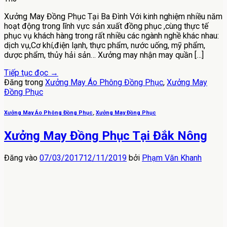
Xưởng May Đồng Phục Tại Ba Đình Với kinh nghiệm nhiều năm
hoạt động trong lĩnh vực sản xuất đồng phục ,cùng thực tế
phục vụ khách hàng trong rất nhiều các ngành nghề khác nhau:
dịch vụ,Cơ khí,điện lạnh, thực phẩm, nước uống, mỹ phẩm,
dược phẩm, thủy hải sản… Xưởng may nhận may quần […]
Tiếp tục đọc
→
Đăng trong
Xưởng May Áo Phông Đồng Phục
,
Xưởng May
Đồng Phục
Xưởng May Áo Phông Đồng Phục
,
Xưởng May Đồng Phục
Xưởng May Đồng Phục Tại Đắk Nông
Đăng vào
07/03/2017
12/11/2019
bởi
Phạm Văn Khanh