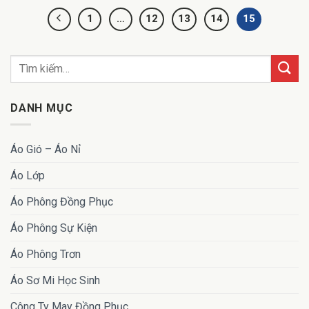
1
…
12
13
14
15
DANH MỤC
Áo Gió – Áo Nỉ
Áo Lớp
Áo Phông Đồng Phục
Áo Phông Sự Kiện
Áo Phông Trơn
Áo Sơ Mi Học Sinh
Công Ty May Đồng Phục