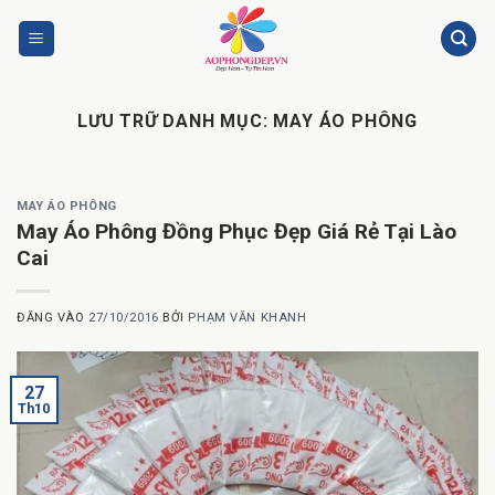
Bỏ
qua
nội
dung
LƯU TRỮ DANH MỤC:
MAY ÁO PHÔNG
MAY ÁO PHÔNG
May Áo Phông Đồng Phục Đẹp Giá Rẻ Tại Lào
Cai
ĐĂNG VÀO
27/10/2016
BỞI
PHẠM VĂN KHANH
27
Th10