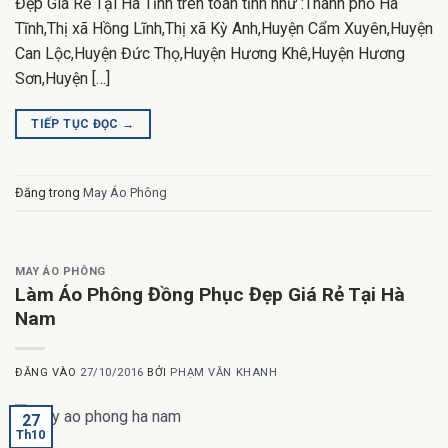
Đẹp Giá Rẻ Tại Hà Tĩnh trên toàn tỉnh như :Thành phố Hà
Tĩnh,Thị xã Hồng Lĩnh,Thị xã Kỳ Anh,Huyện Cẩm Xuyên,Huyện
Can Lộc,Huyện Đức Thọ,Huyện Hương Khê,Huyện Hương
Sơn,Huyện […]
TIẾP TỤC ĐỌC
→
Đăng trong
May Áo Phông
MAY ÁO PHÔNG
Làm Áo Phông Đồng Phục Đẹp Giá Rẻ Tại Hà
Nam
ĐĂNG VÀO
27/10/2016
BỞI
PHẠM VĂN KHANH
27
Th10