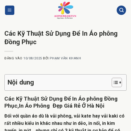
Bỏ
qua
nội
dung
Các Kỹ Thuật Sử Dụng Để In Áo phông
Đồng Phục
ĐĂNG VÀO
10/08/2025
BỞI
PHẠM VĂN KHANH
Nội dung
Các Kỹ Thuật Sử Dụng Để In Áo phông Đồng
Phục,In Áo Phông Đẹp Giá Rẻ Ở Hà Nội
Đối với quần áo dù là vải phông, vải kate hay vải kaki có
rất nhiều kiểu in khác nhau như in dẻo, in nổi, in kim
tuyến, in nứt,…nhưng chỉ có 3 kỹ thuật in cơ bản để có